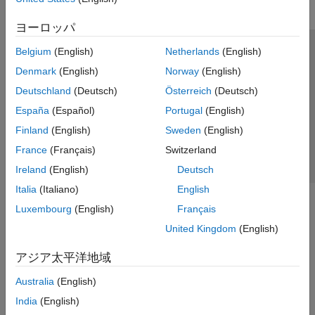
ヨーロッパ
Belgium
(English)
Netherlands
(English)
トラストセンター
商標
プライバシー ポリシー
Denmark
(English)
Norway
(English)
違法コピー防止
アプリケーション ステータス
お問い合わせ
Deutschland
(Deutsch)
Österreich
(Deutsch)
© 1994-2026 The MathWorks, Inc.
España
(Español)
Portugal
(English)
Finland
(English)
Sweden
(English)
Web サイ
日本
France
(Français)
Switzerland
Ireland
(English)
Deutsch
Italia
(Italiano)
English
Luxembourg
(English)
Français
United Kingdom
(English)
アジア太平洋地域
Australia
(English)
India
(English)