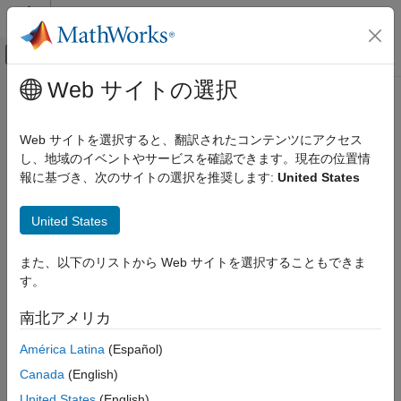
コンテンツへスキップ
MATLAB ヘルプ センター
オフキャンバス ナビゲーション メ
メインコンテンツ
Web サイトの選択
ドキュメンテーションのホーム
コード生成
Web サイトを選択すると、翻訳されたコンテンツにアクセス
し、地域のイベントやサービスを確認できます。現在の位置情
報に基づき、次のサイトの選択を推奨します:
United States
この情報は役に立ちましたか？
United States
また、以下のリストから Web サイトを選択することもできま
す。
南北アメリカ
América Latina
(Español)
Canada
(English)
United States
(English)