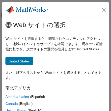
コンテンツへスキップ
MATLAB ヘルプ センター
オフキャンバス ナビゲーション メ
メインコンテンツ
Web サイトの選択
ドキュメンテーションのホーム
コード生成
Web サイトを選択すると、翻訳されたコンテンツにアクセス
し、地域のイベントやサービスを確認できます。現在の位置情
報に基づき、次のサイトの選択を推奨します:
United States
この情報は役に立ちましたか？
United States
また、以下のリストから Web サイトを選択することもできま
す。
南北アメリカ
América Latina
(Español)
Canada
(English)
United States
(English)