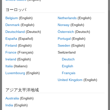
ヨーロッパ
Belgium
(English)
Netherlands
(English)
トラストセンター
商標
プライバシー ポリシー
Denmark
(English)
Norway
(English)
違法コピー防止
アプリケーション ステータス
お問い合わせ
Deutschland
(Deutsch)
Österreich
(Deutsch)
© 1994-2026 The MathWorks, Inc.
España
(Español)
Portugal
(English)
Finland
(English)
Sweden
(English)
Web サイ
日本
France
(Français)
Switzerland
Ireland
(English)
Deutsch
Italia
(Italiano)
English
Luxembourg
(English)
Français
United Kingdom
(English)
アジア太平洋地域
Australia
(English)
India
(English)