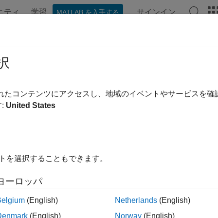
ニティ
学習
サインイン
MATLAB を入手する
ンテーション
例
関数
ブロック
モデル設定
アプ
ice Series
択
series for the selected hardware board
されたコンテンツにアクセスし、地域のイベントやサービスを
R2022b
:
United States
Configuration Pane:
Hardware Implementation / Simulink or
re board settings
ription
イトを選択することもできます。
 device series for the selected hardware board.
ヨーロッパ
ndencies
Belgium
(English)
Netherlands
(English)
Denmark
(English)
Norway
(English)
vice Series
parameter value options depend on the choice of
H