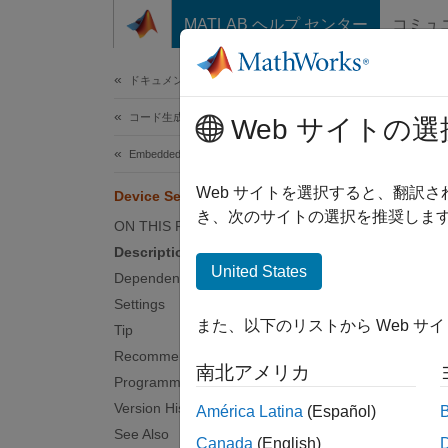
コンテンツへスキップ
MATLAB ヘルプ センター
コミュ
ドキュメ
ドキュメンテーションのホーム
コード生成
Dev
Web サイトの選
Embedded Coder
Device 
Web サイトを選択すると、翻訳
Device Series
Since 
き、次のサイトの選択を推奨します
ON THIS PAGE
Model 
Description
Hardwa
United States
Dependencies
Settings
Desc
また、以下のリストから Web サ
Tip
Specify
Recommended Settings
南北アメリカ
Programmatic Use
Depe
Version History
América Latina
(Español)
See Also
Canada
(English)
The
De