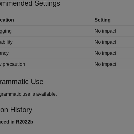
mmended Settings
cation
Setting
gging
No impact
ability
No impact
iency
No impact
y precaution
No impact
rammatic Use
grammatic use is available.
ion History
uced in R2022b