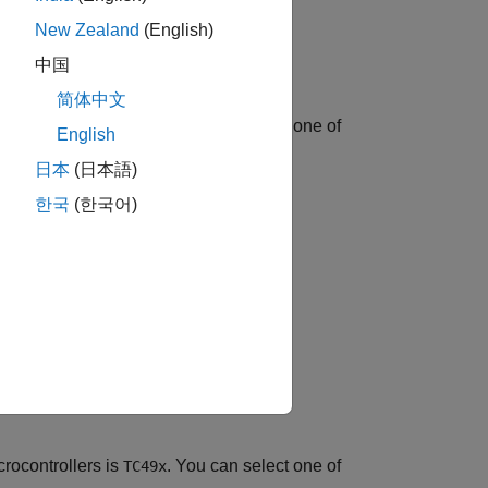
New Zealand
(English)
中国
简体中文
rocontrollers is
. You can select one of
TC37x
English
日本
(日本語)
한국
(한국어)
rocontrollers is
. You can select one of
TC49x