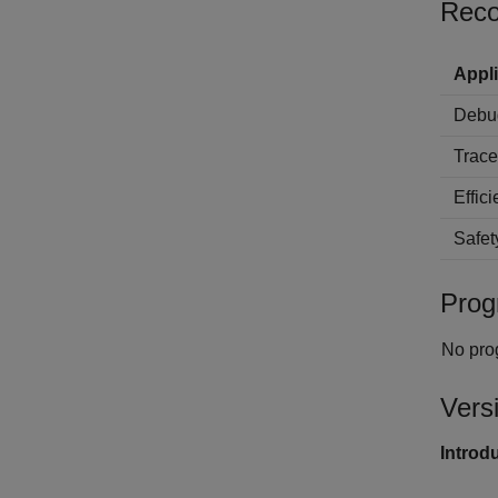
Reco
Appli
Debu
Trace
Effic
Safet
Prog
No pro
Vers
Introd