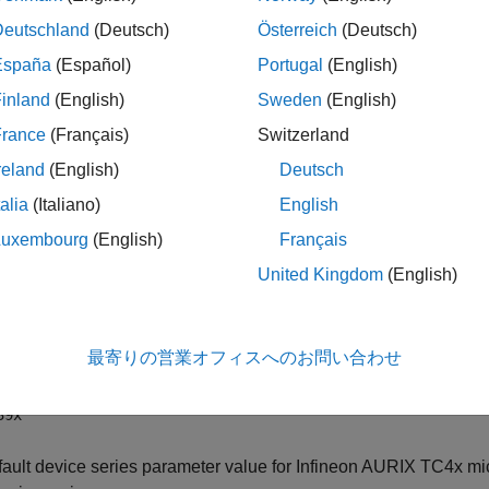
Deutschland
(Deutsch)
Österreich
(Deutsch)
ings
España
(Español)
Portugal
(English)
default)
inland
(English)
Sweden
(English)
ault device series parameter value for Infineon AURIX TC3x mic
France
(Français)
Switzerland
evice series:
reland
(English)
Deutsch
talia
(Italiano)
English
33x
Luxembourg
(English)
Français
36x
United Kingdom
(English)
37x
最寄りの営業オフィスへのお問い合わせ
38x
39x
ault device series parameter value for Infineon AURIX TC4x mic