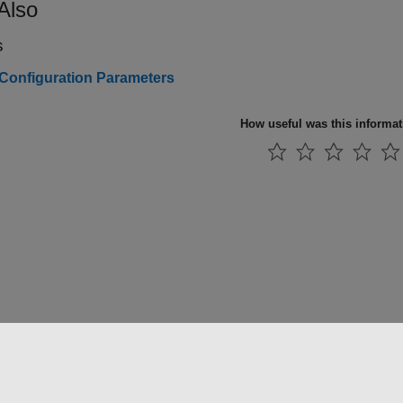
Also
s
Configuration Parameters
How useful was this informa
法コピー防止
アプリケーション ステータス
お問い合わせ