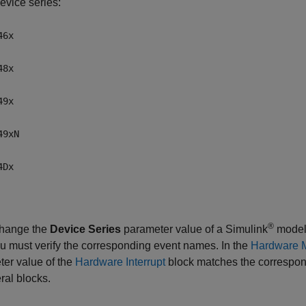
evice series:
46x
48x
49x
49xN
4Dx
®
change the
Device Series
parameter value of a Simulink
model 
u must verify the corresponding event names. In the
Hardware 
er value of the
Hardware Interrupt
block matches the correspon
ral blocks.