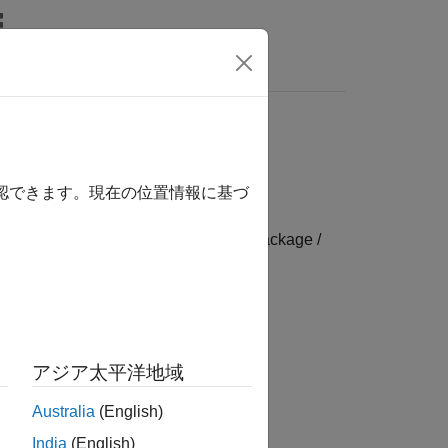
リ
Videos
Answers
確認できます。現在の位置情報に基づ
 Embedded Coder Hardware Support Package /
アジア太平洋地域
Australia
(English)
India
(English)
ardware board
parameter value.