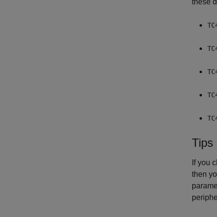
these d
TC
TC
TC
TC
TC
Tips
If you 
then yo
paramet
periphe