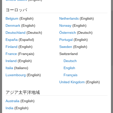
ヨーロッパ
Belgium
(English)
Netherlands
(English)
トラストセンター
商標
プライバシー ポリシー
Denmark
(English)
Norway
(English)
違法コピー防止
アプリケーション ステータス
お問い合わせ
Deutschland
(Deutsch)
Österreich
(Deutsch)
© 1994-2026 The MathWorks, Inc.
España
(Español)
Portugal
(English)
Finland
(English)
Sweden
(English)
Web サイ
日本
France
(Français)
Switzerland
Ireland
(English)
Deutsch
Italia
(Italiano)
English
Luxembourg
(English)
Français
United Kingdom
(English)
アジア太平洋地域
Australia
(English)
India
(English)