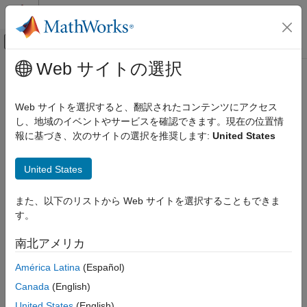
コンテンツへスキップ
MATLAB ヘルプ センター
オフキャンバス ナビゲーション メ
メインコンテンツ
Web サイトの選択
ドキュメンテーションのホーム
コード生成
Web サイトを選択すると、翻訳されたコンテンツにアクセス
し、地域のイベントやサービスを確認できます。現在の位置情
この情報は役に立ちましたか？
報に基づき、次のサイトの選択を推奨します:
United States
United States
また、以下のリストから Web サイトを選択することもできま
す。
南北アメリカ
América Latina
(Español)
Canada
(English)
United States
(English)