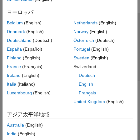
ヨーロッパ
Belgium
(English)
Netherlands
(English)
トラストセンター
商標
プライバシー ポリシー
Denmark
(English)
Norway
(English)
違法コピー防止
アプリケーション ステータス
お問い合わせ
Deutschland
(Deutsch)
Österreich
(Deutsch)
© 1994-2026 The MathWorks, Inc.
España
(Español)
Portugal
(English)
Finland
(English)
Sweden
(English)
Web サイ
日本
France
(Français)
Switzerland
Ireland
(English)
Deutsch
Italia
(Italiano)
English
Luxembourg
(English)
Français
United Kingdom
(English)
アジア太平洋地域
Australia
(English)
India
(English)