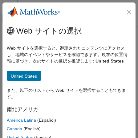
コンテンツへスキップ
MATLAB ヘルプ センター
オフキャンバス ナビゲーション メ
メインコンテンツ
Web サイトの選択
ドキュメンテーションのホーム
コード生成
Web サイトを選択すると、翻訳されたコンテンツにアクセス
し、地域のイベントやサービスを確認できます。現在の位置情
この情報は役に立ちましたか？
報に基づき、次のサイトの選択を推奨します:
United States
United States
また、以下のリストから Web サイトを選択することもできま
す。
南北アメリカ
América Latina
(Español)
Canada
(English)
United States
(English)