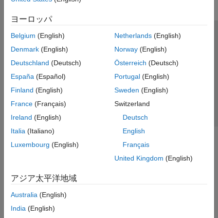
ヨーロッパ
Belgium
(English)
Netherlands
(English)
トラストセンター
商標
プライバシー ポリシー
Denmark
(English)
Norway
(English)
違法コピー防止
アプリケーション ステータス
お問い合わせ
Deutschland
(Deutsch)
Österreich
(Deutsch)
© 1994-2026 The MathWorks, Inc.
España
(Español)
Portugal
(English)
Finland
(English)
Sweden
(English)
Web サイ
日本
France
(Français)
Switzerland
Ireland
(English)
Deutsch
Italia
(Italiano)
English
Luxembourg
(English)
Français
United Kingdom
(English)
アジア太平洋地域
Australia
(English)
India
(English)