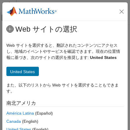
コンテンツへスキップ
MATLAB ヘルプ センター
オフキャンバス ナビゲーション メ
メインコンテンツ
Web サイトの選択
ドキュメンテーションのホーム
コード生成
Web サイトを選択すると、翻訳されたコンテンツにアクセス
し、地域のイベントやサービスを確認できます。現在の位置情
この情報は役に立ちましたか？
報に基づき、次のサイトの選択を推奨します:
United States
United States
また、以下のリストから Web サイトを選択することもできま
す。
南北アメリカ
América Latina
(Español)
Canada
(English)
United States
(English)