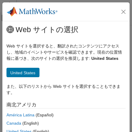
コンテンツへスキップ
MATLAB ヘルプ センター
オフキャンバス ナビゲーション メ
メインコンテンツ
Web サイトの選択
ドキュメンテーションのホーム
信号処理
Web サイトを選択すると、翻訳されたコンテンツにアクセス
し、地域のイベントやサービスを確認できます。現在の位置情
報に基づき、次のサイトの選択を推奨します:
United States
この情報は役に立ちましたか？
United States
また、以下のリストから Web サイトを選択することもできま
す。
南北アメリカ
América Latina
(Español)
Canada
(English)
United States
(English)