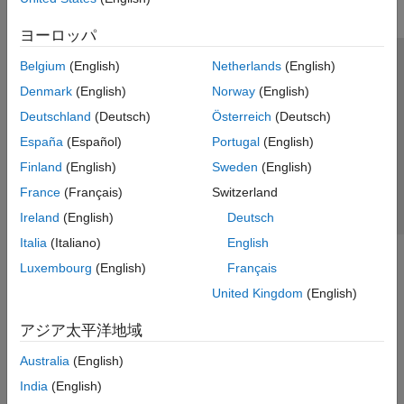
ヨーロッパ
Belgium
(English)
Netherlands
(English)
トラストセンター
商標
プライバシー ポリシー
Denmark
(English)
Norway
(English)
違法コピー防止
アプリケーション ステータス
お問い合わせ
Deutschland
(Deutsch)
Österreich
(Deutsch)
© 1994-2026 The MathWorks, Inc.
España
(Español)
Portugal
(English)
Finland
(English)
Sweden
(English)
Web サイ
日本
France
(Français)
Switzerland
Ireland
(English)
Deutsch
Italia
(Italiano)
English
Luxembourg
(English)
Français
United Kingdom
(English)
アジア太平洋地域
Australia
(English)
India
(English)