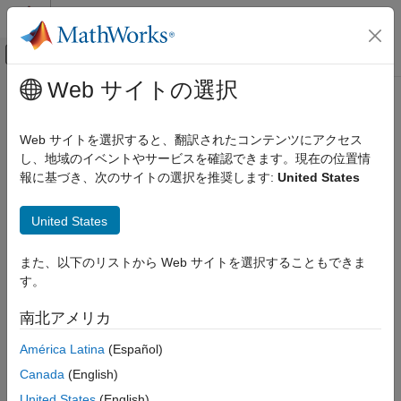
コンテンツへスキップ
MATLAB ヘルプ センター
オフキャンバス ナビゲーション メ
メインコンテンツ
Web サイトの選択
ドキュメンテーションのホーム
信号処理
Web サイトを選択すると、翻訳されたコンテンツにアクセス
し、地域のイベントやサービスを確認できます。現在の位置情
報に基づき、次のサイトの選択を推奨します:
United States
この情報は役に立ちましたか？
United States
また、以下のリストから Web サイトを選択することもできま
す。
南北アメリカ
América Latina
(Español)
Canada
(English)
United States
(English)