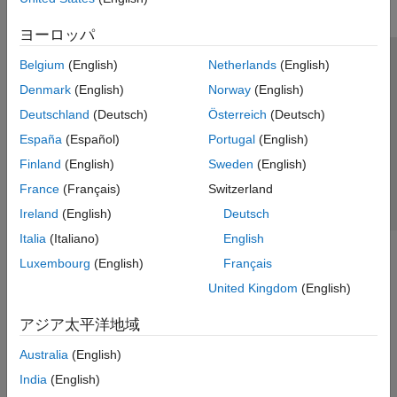
ヨーロッパ
Belgium
(English)
Netherlands
(English)
トラストセンター
商標
プライバシー ポリシー
Denmark
(English)
Norway
(English)
違法コピー防止
アプリケーション ステータス
お問い合わせ
Deutschland
(Deutsch)
Österreich
(Deutsch)
© 1994-2026 The MathWorks, Inc.
España
(Español)
Portugal
(English)
Finland
(English)
Sweden
(English)
Web サイ
日本
France
(Français)
Switzerland
Ireland
(English)
Deutsch
Italia
(Italiano)
English
Luxembourg
(English)
Français
United Kingdom
(English)
アジア太平洋地域
Australia
(English)
India
(English)