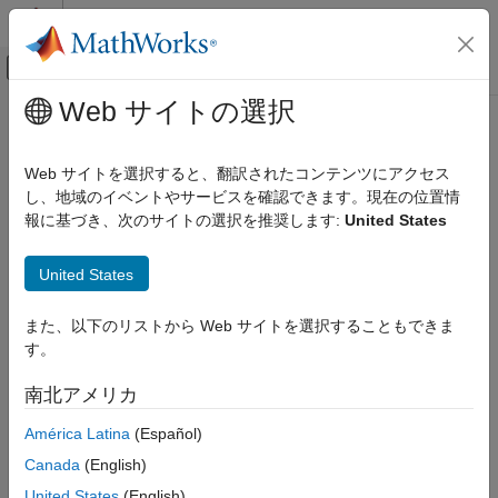
コンテンツへスキップ
MATLAB ヘルプ センター
オフキャンバス ナビゲーション メ
メインコンテンツ
Web サイトの選択
ドキュメンテーションのホーム
ロボティクスおよび自律システム
Web サイトを選択すると、翻訳されたコンテンツにアクセス
自動車
し、地域のイベントやサービスを確認できます。現在の位置情
報に基づき、次のサイトの選択を推奨します:
United States
この情報は役に立ちましたか？
United States
また、以下のリストから Web サイトを選択することもできま
す。
南北アメリカ
América Latina
(Español)
Canada
(English)
United States
(English)