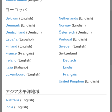
ヨーロッパ
Belgium
(English)
Netherlands
(English)
トラストセンター
商標
プライバシー ポリシー
Denmark
(English)
Norway
(English)
違法コピー防止
アプリケーション ステータス
お問い合わせ
Deutschland
(Deutsch)
Österreich
(Deutsch)
© 1994-2026 The MathWorks, Inc.
España
(Español)
Portugal
(English)
Finland
(English)
Sweden
(English)
Web サイ
日本
France
(Français)
Switzerland
Ireland
(English)
Deutsch
Italia
(Italiano)
English
Luxembourg
(English)
Français
United Kingdom
(English)
アジア太平洋地域
Australia
(English)
India
(English)