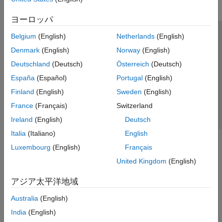
ヨーロッパ
Belgium
(English)
Netherlands
(English)
トラストセンター
商標
プライバシー ポリシー
Denmark
(English)
Norway
(English)
違法コピー防止
アプリケーション ステータス
お問い合わせ
Deutschland
(Deutsch)
Österreich
(Deutsch)
© 1994-2026 The MathWorks, Inc.
España
(Español)
Portugal
(English)
Finland
(English)
Sweden
(English)
Web サイ
日本
France
(Français)
Switzerland
Ireland
(English)
Deutsch
Italia
(Italiano)
English
Luxembourg
(English)
Français
United Kingdom
(English)
アジア太平洋地域
Australia
(English)
India
(English)