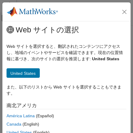
コンテンツへスキップ
MATLAB ヘルプ センター
オフキャンバス ナビゲーション メ
メインコンテンツ
Web サイトの選択
ドキュメンテーションのホーム
ロボティクスおよび自律システム
Web サイトを選択すると、翻訳されたコンテンツにアクセス
自動車
し、地域のイベントやサービスを確認できます。現在の位置情
報に基づき、次のサイトの選択を推奨します:
United States
この情報は役に立ちましたか？
United States
また、以下のリストから Web サイトを選択することもできま
す。
南北アメリカ
América Latina
(Español)
Canada
(English)
United States
(English)