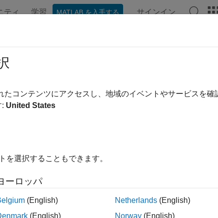
ニティ
学習
サインイン
MATLAB を入手する
ンテーション
例
関数
ブロック
アプリ
シーン
択
されたコンテンツにアクセスし、地域のイベントやサービスを
この情報は役に立ちました
:
United States
イトを選択することもできます。
ヨーロッパ
Belgium
(English)
Netherlands
(English)
Denmark
(English)
Norway
(English)