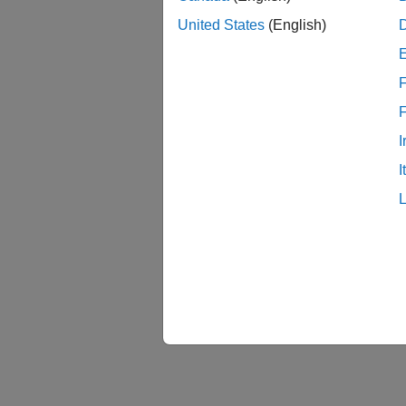
United States
(English)
F
I
I