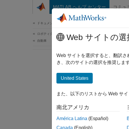
コンテンツへスキップ
MATLAB ヘルプ センター
コミュ
ドキュメ
ドキュメンテーションのホーム
ロボティクスおよび自律システム
Web サイトの選
自動車
Web サイトを選択すると、翻訳
き、次のサイトの選択を推奨します
United States
また、以下のリストから Web サ
南北アメリカ
América Latina
(Español)
Canada
(English)