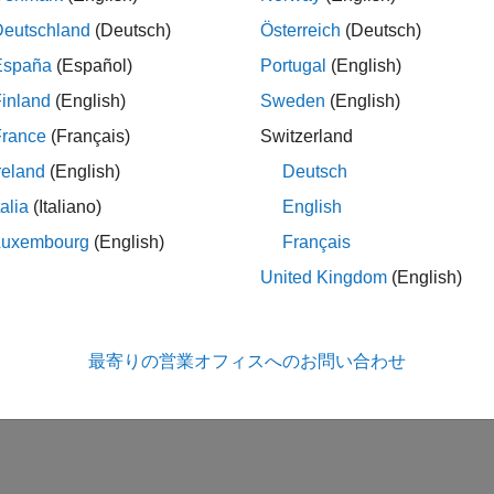
Deutschland
(Deutsch)
Österreich
(Deutsch)
España
(Español)
Portugal
(English)
inland
(English)
Sweden
(English)
France
(Français)
Switzerland
reland
(English)
Deutsch
talia
(Italiano)
English
Luxembourg
(English)
Français
United Kingdom
(English)
最寄りの営業オフィスへのお問い合わせ