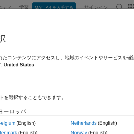
ニティ
学習
サインイン
MATLAB を入手する
ンテーション
例
関数
ブロック
アプリ
シーン
択
されたコンテンツにアクセスし、地域のイベントやサービスを
この情報は役に立ちました
:
United States
イトを選択することもできます。
ヨーロッパ
Belgium
(English)
Netherlands
(English)
Denmark
(English)
Norway
(English)