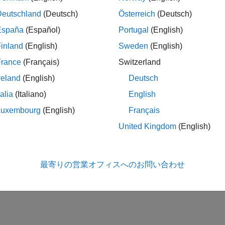
Deutschland
(Deutsch)
Österreich
(Deutsch)
España
(Español)
Portugal
(English)
inland
(English)
Sweden
(English)
France
(Français)
Switzerland
reland
(English)
Deutsch
talia
(Italiano)
English
Luxembourg
(English)
Français
United Kingdom
(English)
最寄りの営業オフィスへのお問い合わせ