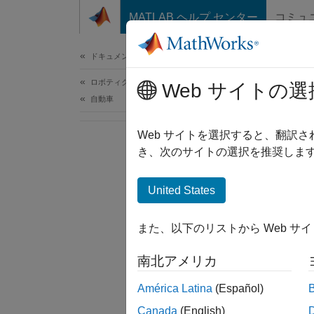
コンテンツへスキップ
MATLAB ヘルプ センター
コミュ
ドキュメ
ドキュメンテーションのホーム
ロボティクスおよび自律システム
Web サイトの選
自動車
Web サイトを選択すると、翻訳
き、次のサイトの選択を推奨します
United States
また、以下のリストから Web サ
南北アメリカ
América Latina
(Español)
Canada
(English)