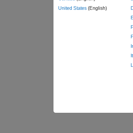
United States
(English)
F
I
I