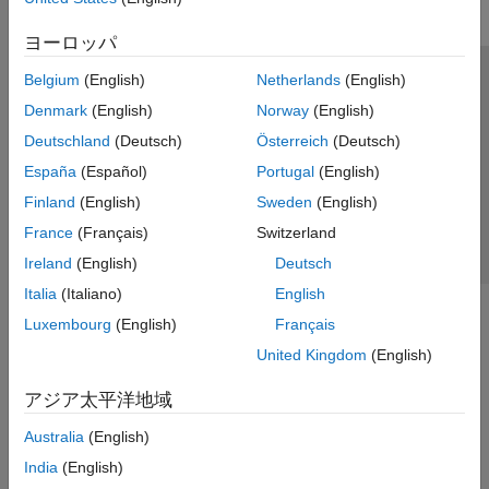
ヨーロッパ
Belgium
(English)
Netherlands
(English)
トラストセンター
商標
プライバシー ポリシー
Denmark
(English)
Norway
(English)
違法コピー防止
アプリケーション ステータス
お問い合わせ
Deutschland
(Deutsch)
Österreich
(Deutsch)
© 1994-2026 The MathWorks, Inc.
España
(Español)
Portugal
(English)
Finland
(English)
Sweden
(English)
Web サイ
日本
France
(Français)
Switzerland
Ireland
(English)
Deutsch
Italia
(Italiano)
English
Luxembourg
(English)
Français
United Kingdom
(English)
アジア太平洋地域
Australia
(English)
India
(English)