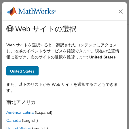
コンテンツへスキップ
MATLAB ヘルプ センター
オフキャンバス ナビゲーション メ
メインコンテンツ
Web サイトの選択
ドキュメンテーションのホーム
AI および統計
Web サイトを選択すると、翻訳されたコンテンツにアクセス
し、地域のイベントやサービスを確認できます。現在の位置情
報に基づき、次のサイトの選択を推奨します:
United States
この情報は役に立ちましたか？
United States
また、以下のリストから Web サイトを選択することもできま
す。
南北アメリカ
América Latina
(Español)
Canada
(English)
United States
(English)