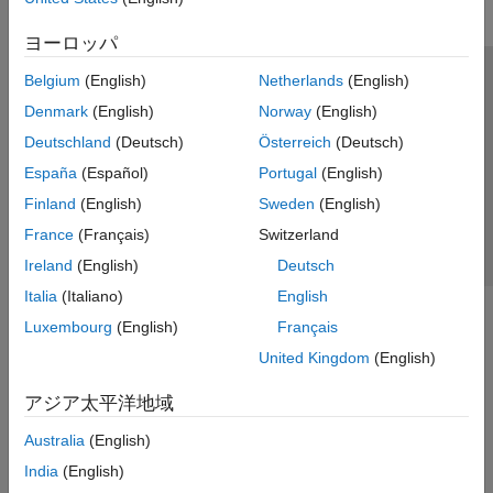
ヨーロッパ
Belgium
(English)
Netherlands
(English)
トラストセンター
商標
プライバシー ポリシー
Denmark
(English)
Norway
(English)
違法コピー防止
アプリケーション ステータス
お問い合わせ
Deutschland
(Deutsch)
Österreich
(Deutsch)
© 1994-2026 The MathWorks, Inc.
España
(Español)
Portugal
(English)
Finland
(English)
Sweden
(English)
Web サイ
日本
France
(Français)
Switzerland
Ireland
(English)
Deutsch
Italia
(Italiano)
English
Luxembourg
(English)
Français
United Kingdom
(English)
アジア太平洋地域
Australia
(English)
India
(English)