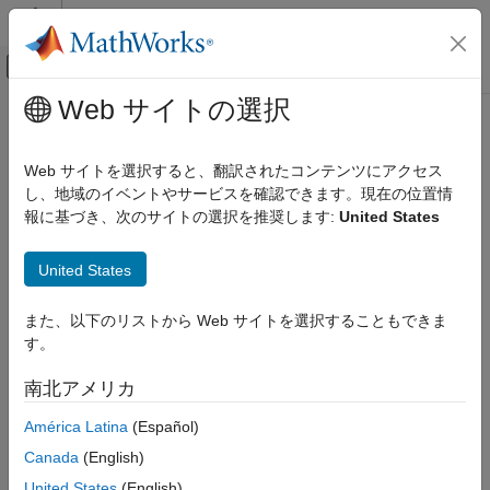
コンテンツへスキップ
MATLAB ヘルプ センター
オフキャンバス ナビゲーション メ
メインコンテンツ
Web サイトの選択
ドキュメンテーションのホーム
AI および統計
Web サイトを選択すると、翻訳されたコンテンツにアクセス
し、地域のイベントやサービスを確認できます。現在の位置情
報に基づき、次のサイトの選択を推奨します:
United States
この情報は役に立ちましたか？
United States
また、以下のリストから Web サイトを選択することもできま
す。
南北アメリカ
América Latina
(Español)
Canada
(English)
United States
(English)