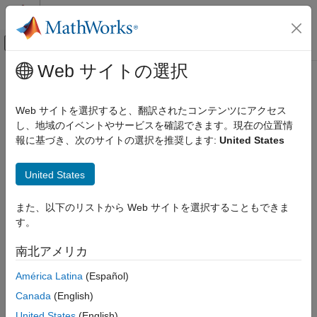
コンテンツへスキップ
MATLAB ヘルプ センター
オフキャンバス ナビゲーション メ
メインコンテンツ
Web サイトの選択
ドキュメンテーションのホーム
AI および統計
Web サイトを選択すると、翻訳されたコンテンツにアクセス
カテゴリ
し、地域のイベントやサービスを確認できます。現在の位置情
報に基づき、次のサイトの選択を推奨します:
United States
Curve Fitting Toolbox
この情報は役に立ちましたか？
Deep Learning Toolbox
United States
Deep Learning Toolbox 入門
用途
また、以下のリストから Web サイトを選択することもできま
Simulink を使用した深層学習
す。
深層ニューラル ネットワーク用のデータ
の前処理
南北アメリカ
深層ニューラル ネットワークのインポー
トと構築
América Latina
(Español)
深層ニューラル ネットワークの学習
Canada
(English)
深層ニューラル ネットワークの可視化と
United States
(English)