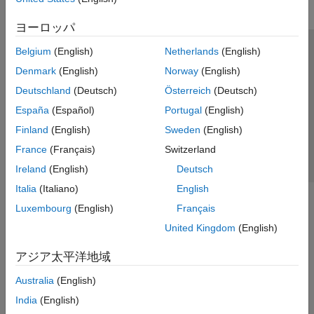
検証
コード生成と深層ニューラル ネットワー
ヨーロッパ
クの展開
Statistics and Machine Learning Toolbox
Belgium
(English)
Netherlands
(English)
トラストセンター
商標
プライバシー ポリシー
Text Analytics Toolbox
Denmark
(English)
Norway
(English)
違法コピー防止
アプリケーション ステータス
お問い合わせ
Deutschland
(Deutsch)
Österreich
(Deutsch)
© 1994-2026 The MathWorks, Inc.
España
(Español)
Portugal
(English)
Finland
(English)
Sweden
(English)
Web サイ
日本
France
(Français)
Switzerland
Ireland
(English)
Deutsch
Italia
(Italiano)
English
Luxembourg
(English)
Français
United Kingdom
(English)
アジア太平洋地域
Australia
(English)
India
(English)