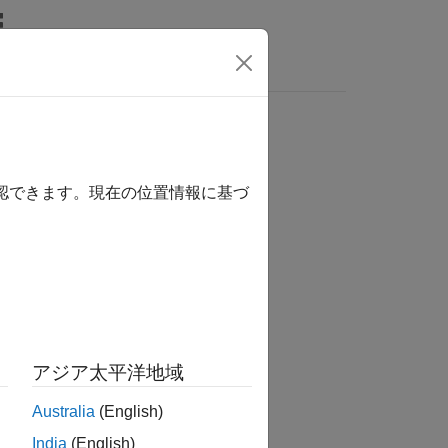
確認できます。現在の位置情報に基づ
アジア太平洋地域
on
connection and
otherwise.
false
Australia
(English)
India
(English)