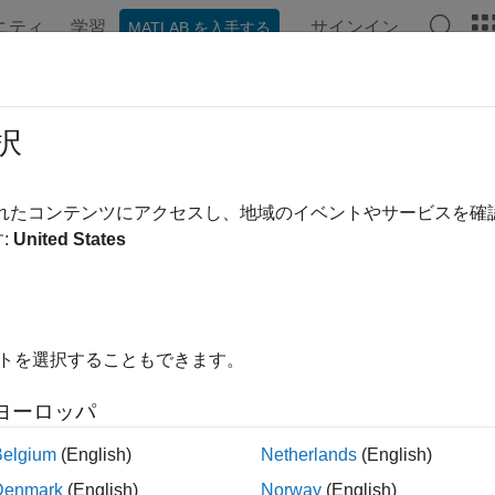
ニティ
学習
サインイン
MATLAB を入手する
ation
Examples
Functions
Videos
Answers
onnection
択
ine if
SIX Financial Information
connection is valid
されたコンテンツにアクセスし、地域のイベントやサービスを
:
United States
e all in page
ax
connection(c)
イトを選択することもできます。
ription
ヨーロッパ
returns
if
is a valid
SIX Financial Informati
connection(
)
true
c
c
Belgium
(English)
Netherlands
(English)
t Arguments
Denmark
(English)
Norway
(English)