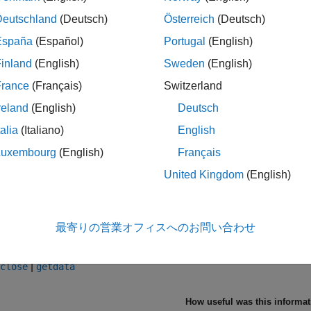
e all
Deutschland
(Deutsch)
Österreich
(Deutsch)
España
(Español)
Portugal
(English)
—
connection object
inland
(English)
Sweden
(English)
object
lkrs
France
(Français)
Switzerland
reland
(English)
Deutsch
ection object, specified as a
object.
tlkrs
talia
(Italiano)
English
Luxembourg
(English)
Français
ion History
United Kingdom
(English)
uced in R2011b
最寄りの営業オフィスへのお問い合わせ
Also
|
close
getdata
How useful was this informa