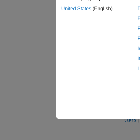
collaps
United States
(English)
c
F
t
I
Conn
I
Vers
Introd
See 
|
tlkrs