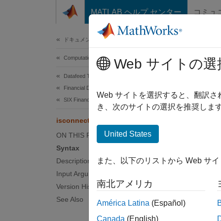
コンテンツへスキップ
MATLAB ヘルプ センター
コミュ
Document
ドキュメンテーションのホーム
Computational Finance
isc
Web サイトの選
Datafeed Toolbox
Financial Data
Determ
Web サイトを選択すると、翻訳
SIX Financial Information
き、次のサイトの選択を推奨します
collaps
isconnection
Synt
United States
ON THIS PAGE
Syntax
X = is
また、以下のリストから Web サ
Description
Desc
Input Arguments
南北アメリカ
X = is
Version History
See Also
América Latina
(Español)
Inpu
Canada
(English)