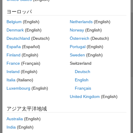
ヨーロッパ
Belgium
(English)
Netherlands
(English)
トラストセンター
商標
プライバシー ポリシー
Denmark
(English)
Norway
(English)
違法コピー防止
アプリケーション ステータス
お問い合わせ
Deutschland
(Deutsch)
Österreich
(Deutsch)
© 1994-2026 The MathWorks, Inc.
España
(Español)
Portugal
(English)
Finland
(English)
Sweden
(English)
Web サイ
日本
France
(Français)
Switzerland
Ireland
(English)
Deutsch
Italia
(Italiano)
English
Luxembourg
(English)
Français
United Kingdom
(English)
アジア太平洋地域
Australia
(English)
India
(English)