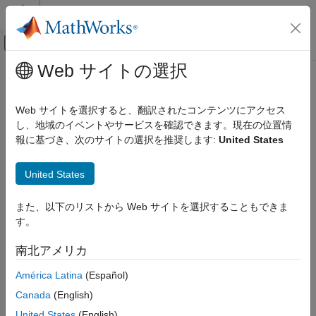
コンテンツへスキップ
MATLAB ヘルプ センター
オフキャンバス ナビゲーション メ
メインコンテンツ
Web サイトの選択
ドキュメンテーションのホーム
Computational Finance
Web サイトを選択すると、翻訳されたコンテンツにアクセス
し、地域のイベントやサービスを確認できます。現在の位置情
報に基づき、次のサイトの選択を推奨します:
United States
How useful was this information?
United States
また、以下のリストから Web サイトを選択することもできま
す。
南北アメリカ
América Latina
(Español)
Canada
(English)
United States
(English)