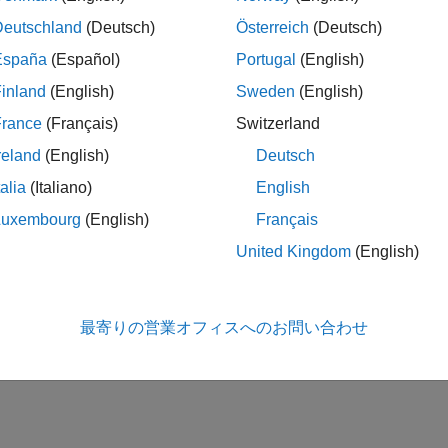
Deutschland
(Deutsch)
Österreich
(Deutsch)
España
(Español)
Portugal
(English)
inland
(English)
Sweden
(English)
France
(Français)
Switzerland
reland
(English)
Deutsch
talia
(Italiano)
English
Luxembourg
(English)
Français
United Kingdom
(English)
最寄りの営業オフィスへのお問い合わせ