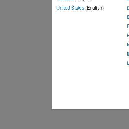
United States
(English)
F
I
I