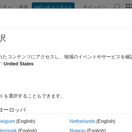
ニティ
学習
サインイン
MATLAB を入手する
ation
Examples
Functions
Videos
Answers
択
されたコンテンツにアクセスし、地域のイベントやサービスを
How useful was this informa
:
United States
イトを選択することもできます。
ヨーロッパ
Belgium
(English)
Netherlands
(English)
Denmark
(English)
Norway
(English)