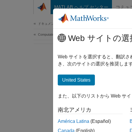
コンテンツへスキップ
MATLAB ヘルプ センター
コミュ
Document
ドキュメンテーションのホーム
Computational Finance
Web サイトの選
Web サイトを選択すると、翻訳
き、次のサイトの選択を推奨します
United States
また、以下のリストから Web サ
南北アメリカ
América Latina
(Español)
Canada
(English)