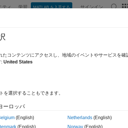
ニティ
学習
サインイン
MATLAB を入手する
ation
Examples
Functions
Apps
Videos
Answer
SQL
ODBC for
Linux
DSN-Less Conn
択
torial shows how to verify your driver installation and connect 
されたコンテンツにアクセスし、地域のイベントやサービスを
ion string at the command line. (DSN is a data source name.) 
:
United States
®
to connect to a MySQL Version 5.5.16 database on the Linux
pl
. Verify the driver installation.
C driver is typically preinstalled on your computer. For details 
イトを選択することもできます。
tallation, contact your database administrator or refer to your
ヨーロッパ
need to install an ODBC driver, contact your database administra
Belgium
(English)
Netherlands
(English)
ystems
.
Denmark
(English)
Norway
(English)