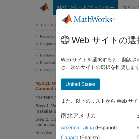
コンテンツへスキップ
MATLAB ヘルプ センター
コミュ
Document
ドキュメンテーションのホーム
Reporting and Database Access
My
Web サイトの選
Computational Finance
Database Toolbox
This tu
Web サイトを選択すると、翻訳
Relational Databases
connect
き、次のサイトの選択を推奨します
Configure Environment
driver 
MySQL ODBC for Linux DSN-Less
United States
Step 1
Connection
ON THIS PAGE
The ODB
また、以下のリストから Web サ
Step 1. Verify the driver
the ins
installation.
南北アメリカ
Step 2. Connect using the DSN-less
If you 
connection string and command line.
América Latina
(Español)
Like S
See Also
Canada
(English)