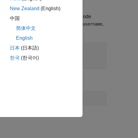
d command line.
New Zealand
(English)
h the
function. For example, this code
odbc
中国
atabase name
, user name
,
toystore_doc
username
简体中文
English
日本
(日本語)
erver=localhost; "
, 
...
한국
(한국어)