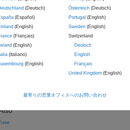
2. Connect using the DSN-less connection string an
Deutschland
(Deutsch)
Österreich
(Deutsch)
nnect to the database using the DSN-less connection string wit
España
(Español)
Portugal
(English)
sumes that you are connecting to the local database server, d
inland
(English)
Sweden
(English)
d password
.
pwd
France
(Français)
Switzerland
reland
(English)
Deutsch
dsnless = strcat(
"Driver={MySQL ODBC 5.3 Ansi Driver}; S
"Database=toystore_doc; UID=username; PWD=pwd"
);

talia
(Italiano)
English
conn = odbc(dsnless);
Luxembourg
(English)
Français
United Kingdom
(English)
ose the database connection.
close(conn)
最寄りの営業オフィスへのお問い合わせ
Also
lose