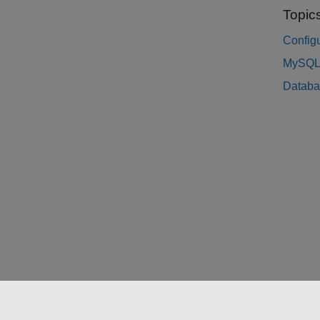
Topic
Config
MySQL 
Databa