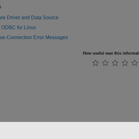
s
ure Driver and Data Source
ODBC for Linux
se Connection Error Messages
How useful was this informa