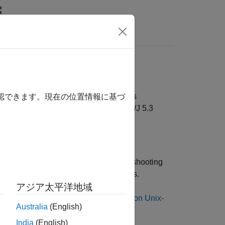
s
ection
®
to a MySQL
database using a DSN-less
確認できます。現在の位置情報に基づ
The tutorial uses the MySQL Connector/J 5.3
atform.
about the driver installation or troubleshooting
 database documentation on ODBC drivers.
アジア太平洋地域
tor or see
Installing Connector/ODBC on Unix-
Australia
(English)
India
(English)