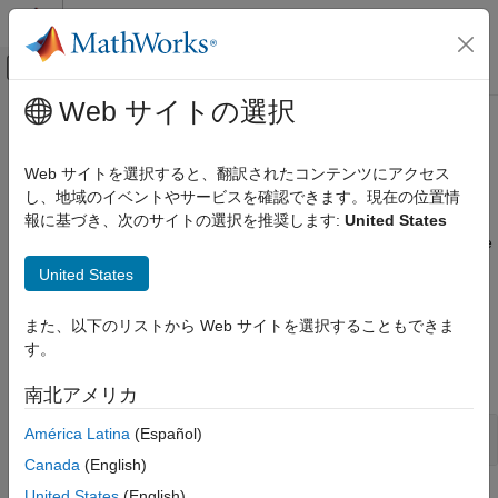
コンテンツへスキップ
MATLAB ヘルプ センター
オフキャンバス ナビゲーション メ
メインコンテンツ
Web サイトの選択
ドキュメンテーションのホーム
Export Data Programmatically
Reporting and Database Access
Web サイトを選択すると、翻訳されたコンテンツにアクセス
Computational Finance
®
Export data from MATLAB
workspace into relational database
し、地域のイベントやサービスを確認できます。現在の位置情
using command line
報に基づき、次のサイトの選択を推奨します:
United States
Database Toolbox
Database Toolbox™ enables you to analyze data and export the
Relational Databases
results. To export data from the MATLAB workspace, use these
United States
カテゴリ
functions to insert or update data in your database.
Configure Environment
また、以下のリストから Web サイトを選択することもできま
Functions
Connect to Database and Import Data
す。
Interactively
expand all
Connect to Database Programmatically
南北アメリカ
Import Data Programmatically
Insert Data into Databases
América Latina
(Español)
Import Large Data Programmatically
Canada
(English)
Export Data Programmatically
Database Operations
United States
(English)