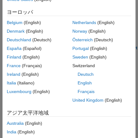
Topics
SQL Prepared Statements
ヨーロッパ
Insert or Update Data in Database
MATLAB Interface to SQLite
MySQL Native Interface
Insert Data into Database Table
Belgium
(English)
Netherlands
(English)
Perform calculations on data and insert the results into a
PostgreSQL Native Interface
Denmark
(English)
Norway
(English)
database using the
function.
sqlwrite
DuckDB Native Interface
Deutschland
(Deutsch)
Österreich
(Deutsch)
Object Relational Mapping
Append Data to Existing Database Table Using Insert
España
(Español)
Portugal
(English)
Functionality
Finland
(English)
Sweden
(English)
Insert Data into New Database Table Using Insert
France
(Français)
Switzerland
Functionality
Ireland
(English)
Deutsch
Export Data Using Bulk Insert
Italia
(Italiano)
English
Replace Existing Data in Database
Update records in a database.
Luxembourg
(English)
Français
United Kingdom
(English)
Roll Back Data After Updating Record
Data Type Support
アジア太平洋地域
Find supported data types for data import and export.
Australia
(English)
India
(English)
How useful was this information?