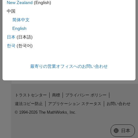
New Zealand
(English)
Related Information
中国
简体中文
Set Up Your System for Device Detection
English
Examples by Vendor
日本
(日本語)
Limitations by Vendor
한국
(한국어)
How useful was this information?
最寄りの営業オフィスへのお問い合わせ
トラストセンター
商標
プライバシー ポリシー
違法コピー防止
アプリケーション ステータス
お問い合わせ
© 1994-2026 The MathWorks, Inc.
Web サイ
日本