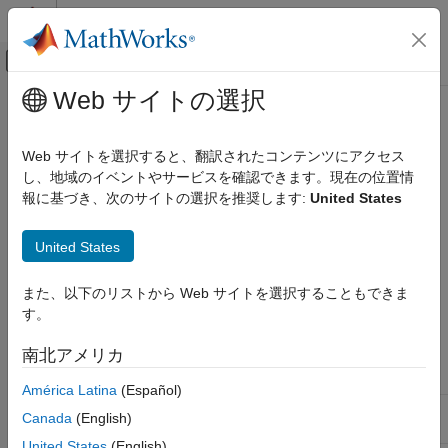
コンテンツへスキップ
MATLAB ヘルプ センター
オフキャンバス ナビゲーション メ
メインコンテンツ
Web サイトの選択
ドキュメンテーションのホーム
Data Acquisition Toolbox
Supported
Test and Measurement
Hardware
Web サイトを選択すると、翻訳されたコンテンツにアクセス
し、地域のイベントやサービスを確認できます。現在の位置情
Data Acquisition Toolbox
報に基づき、次のサイトの選択を推奨します:
United States
Support for third-party hardware
カテゴリ
Get Started with Data Acquisition Toolbox
United States
Hardware Discovery and Setup
As of this release, Data Acquisition Toolbox™ supports the
Analog Input and Output
また、以下のリストから Web サイトを選択することもできま
following hardware.
Digital Input and Output
す。
Counter and Timer Input and Output
Earliest
Last
南北アメリカ
Multichannel Audio Input and Output
Support
Release
Release
Package
Vendor
Available
Available
Periodic Waveform Generation
América Latina
(Español)
Simultaneous and Synchronized
Analog Devices
Analog
R2015b
Current
Canada
(English)
Operations
®
Hardware
Devices
Simulink Data Acquisition
United States
(English)