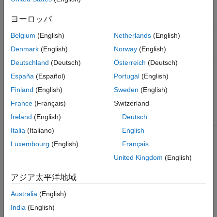
®
Digilent Analog
Digilent
R2013a
Current
TDMS Format Files
Discovery
ヨーロッパ
Hardware
Troubleshooting in Data Acquisition
Toolbox
Belgium
(English)
Netherlands
(English)
Measurement
Measurement
R2017a
Current
Data Acquisition Toolbox Supported
Computing
Computing™
Hardware
Denmark
(English)
Norway
(English)
Hardware
Deutschland
(Deutsch)
Österreich
(Deutsch)
National
National
R2014a
Current
España
(Español)
Portugal
(English)
Instruments NI-
Instruments™
DAQmx
Finland
(English)
Sweden
(English)
Devices
France
(Français)
Switzerland
®
Windows
Microsoft
R2014a
Current
Ireland
(English)
Deutsch
Sound Cards
Italia
(Italiano)
English
For a complete list of supported hardware, see
Hardware
Luxembourg
(English)
Français
Support
.
United Kingdom
(English)
Unsupported Vendors:
If you are a data acquisition vendor
アジア太平洋地域
interested in extending toolbox support for your devices, or a
user who wants to interface with a device from an unsupported
Australia
(English)
vendor, contact MathWorks Technical Support at
India
(English)
.
https://www.mathworks.com/support/contact_us.html