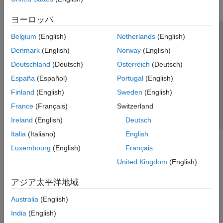
Simulink Data Acquisition
TDMS Format Files
ヨーロッパ
Troubleshooting in Data Acquisition
Toolbox
Belgium
(English)
Netherlands
(English)
トラストセンター
商標
プライバシー ポリシー
Data Acquisition Toolbox Supported
Denmark
(English)
Norway
(English)
Hardware
違法コピー防止
アプリケーション ステータス
お問い合わせ
Deutschland
(Deutsch)
Österreich
(Deutsch)
Image Acquisition Toolbox
© 1994-2026 The MathWorks, Inc.
España
(Español)
Portugal
(English)
Industrial Communication Toolbox
Finland
(English)
Sweden
(English)
Instrument Control Toolbox
Web サイ
日本
France
(Français)
Switzerland
ThingSpeak
Ireland
(English)
Deutsch
Vehicle Network Toolbox
Italia
(Italiano)
English
Luxembourg
(English)
Français
United Kingdom
(English)
アジア太平洋地域
Australia
(English)
India
(English)