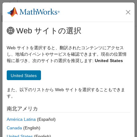
コンテンツへスキップ
MATLAB ヘルプ センター
オフキャンバス ナビゲーション メ
メインコンテンツ
Web サイトの選択
ドキュメンテーションのホーム
Test and Measurement
Web サイトを選択すると、翻訳されたコンテンツにアクセス
カテゴリ
し、地域のイベントやサービスを確認できます。現在の位置情
報に基づき、次のサイトの選択を推奨します:
United States
Data Acquisition Toolbox
How useful was this information?
Get Started with Data Acquisition
Toolbox
United States
Hardware Discovery and Setup
また、以下のリストから Web サイトを選択することもできま
Analog Input and Output
す。
Digital Input and Output
Counter and Timer Input and Output
南北アメリカ
Multichannel Audio Input and Output
América Latina
(Español)
Periodic Waveform Generation
Simultaneous and Synchronized
Canada
(English)
Operations
United States
(English)