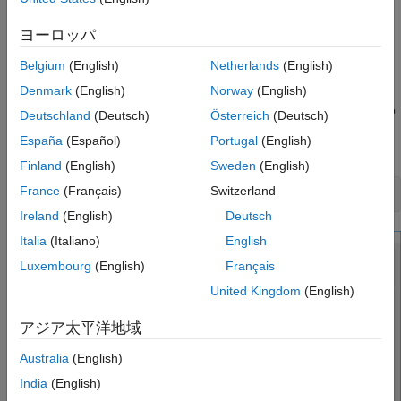
Display a live plot in the app UI during acquisition.
ヨーロッパ
Save acquired data to a MAT file by writing to an
Belgium
(English)
Netherlands
(English)
intermediate binary file during acquisition.
Denmark
(English)
Norway
(English)
By default, the app will open in design mode in App Designer. To
Deutschland
(Deutsch)
Österreich
(Deutsch)
run the app click
Run
or execute the app from the command
España
(Español)
Portugal
(English)
line:
Finland
(English)
Sweden
(English)
France
(Français)
Switzerland
Ireland
(English)
Deutsch
Italia
(Italiano)
English
Luxembourg
(English)
Français
United Kingdom
(English)
アジア太平洋地域
Australia
(English)
India
(English)