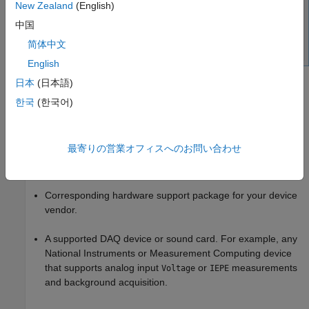
New Zealand
(English)
中国
简体中文
English
日本
(日本語)
Requirements
한국
(한국어)
This example app requires:
MATLAB® R2020a or later.
最寄りの営業オフィスへのお問い合わせ
Data Acquisition Toolbox™.
Corresponding hardware support package for your device
vendor.
A supported DAQ device or sound card. For example, any
National Instruments or Measurement Computing device
that supports analog input
or
measurements
Voltage
IEPE
and background acquisition.