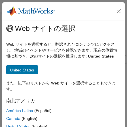
コンテンツへスキップ
MATLAB ヘルプ センター
オフキャンバス ナビゲーション メ
メインコンテンツ
Web サイトの選択
ドキュメンテーションのホーム
Create an App for Live Data
Test and Measurement
Acquisition
Web サイトを選択すると、翻訳されたコンテンツにアクセス
し、地域のイベントやサービスを確認できます。現在の位置情
Data Acquisition Toolbox
報に基づき、次のサイトの選択を推奨します:
United States
Analog Input and Output
Analog Data Acquisition
This example shows how to create an app which acquires data
United States
from a DAQ device or sound card, displays a live data view, and
Data Acquisition Toolbox
logs data to a MAT file.
Multichannel Audio Input and Output
また、以下のリストから Web サイトを選択することもできま
す。
This example app shows how to implement these operations:
Create an App for Live Data Acquisition
南北アメリカ
ON THIS PAGE
Discover available DAQ devices and select which device to
Requirements
use.
América Latina
(Español)
Canada
(English)
Configure device acquisition parameters.
United States
(English)