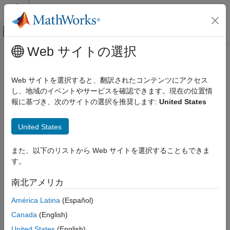
コンテンツへスキップ
MATLAB ヘルプ センター
オフキャンバス ナビゲーション メ
メインコンテンツ
Web サイトの選択
ドキュメンテーションのホーム
Test and Measurement
Web サイトを選択すると、翻訳されたコンテンツにアクセス
し、地域のイベントやサービスを確認できます。現在の位置情
How useful was this information?
報に基づき、次のサイトの選択を推奨します:
United States
United States
また、以下のリストから Web サイトを選択することもできま
す。
南北アメリカ
América Latina
(Español)
Canada
(English)
United States
(English)