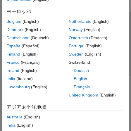
ヨーロッパ
Belgium
(English)
Netherlands
(English)
トラストセンター
商標
プライバシー ポリシー
Denmark
(English)
Norway
(English)
違法コピー防止
アプリケーション ステータス
お問い合わせ
Deutschland
(Deutsch)
Österreich
(Deutsch)
© 1994-2026 The MathWorks, Inc.
España
(Español)
Portugal
(English)
Finland
(English)
Sweden
(English)
Web サイ
日本
France
(Français)
Switzerland
Ireland
(English)
Deutsch
Italia
(Italiano)
English
Luxembourg
(English)
Français
United Kingdom
(English)
アジア太平洋地域
Australia
(English)
India
(English)