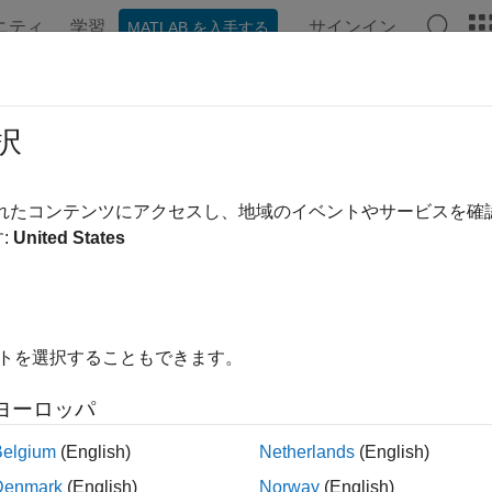
ニティ
学習
サインイン
MATLAB を入手する
ンテーション
例
関数
ブロック
アプリ
ビデオ
択
されたコンテンツにアクセスし、地域のイベントやサービスを
この情報は役に立ちました
:
United States
イトを選択することもできます。
ヨーロッパ
Belgium
(English)
Netherlands
(English)
Denmark
(English)
Norway
(English)