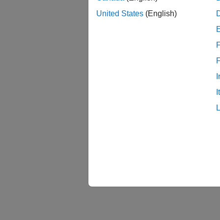
United States
(English)
F
I
I