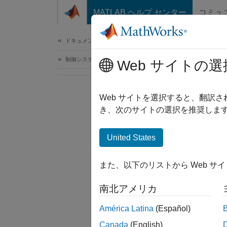
コンテンツへスキップ
MATLAB ヘルプ センター
コミュ
ドキュメ
ドキュメンテーションのホーム
制御システム
Web サイトの選
Web サイトを選択すると、翻訳
き、次のサイトの選択を推奨します
United States
また、以下のリストから Web サ
南北アメリカ
América Latina
(Español)
Canada
(English)