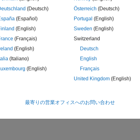
Deutschland
(Deutsch)
Österreich
(Deutsch)
España
(Español)
Portugal
(English)
inland
(English)
Sweden
(English)
France
(Français)
Switzerland
reland
(English)
Deutsch
talia
(Italiano)
English
Luxembourg
(English)
Français
United Kingdom
(English)
最寄りの営業オフィスへのお問い合わせ