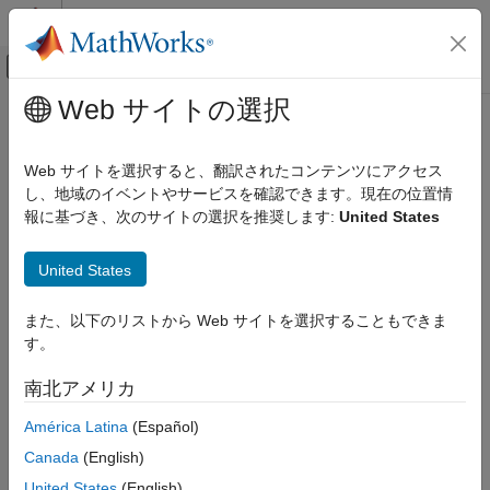
コンテンツへスキップ
MATLAB ヘルプ センター
オフキャンバス ナビゲーション メ
メインコンテンツ
Web サイトの選択
ドキュメンテーションのホーム
制御システム
Web サイトを選択すると、翻訳されたコンテンツにアクセス
し、地域のイベントやサービスを確認できます。現在の位置情
この情報は役に立ちましたか？
報に基づき、次のサイトの選択を推奨します:
United States
United States
また、以下のリストから Web サイトを選択することもできま
す。
南北アメリカ
América Latina
(Español)
Canada
(English)
United States
(English)