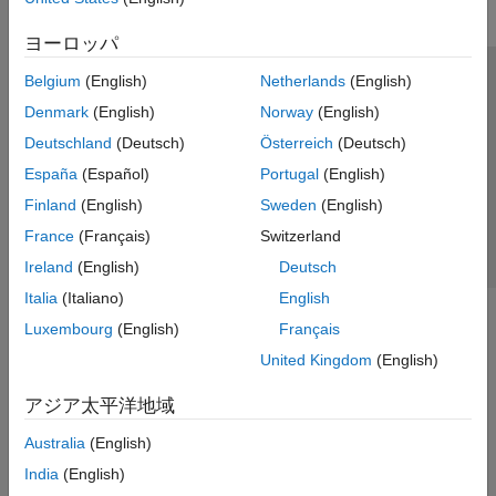
ヨーロッパ
Belgium
(English)
Netherlands
(English)
トラストセンター
商標
プライバシー ポリシー
Denmark
(English)
Norway
(English)
違法コピー防止
アプリケーション ステータス
お問い合わせ
Deutschland
(Deutsch)
Österreich
(Deutsch)
© 1994-2026 The MathWorks, Inc.
España
(Español)
Portugal
(English)
Finland
(English)
Sweden
(English)
Web サイ
日本
France
(Français)
Switzerland
Ireland
(English)
Deutsch
Italia
(Italiano)
English
Luxembourg
(English)
Français
United Kingdom
(English)
アジア太平洋地域
Australia
(English)
India
(English)