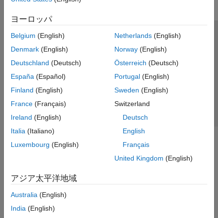
ヨーロッパ
Belgium
(English)
Netherlands
(English)
トラストセンター
商標
プライバシー ポリシー
Denmark
(English)
Norway
(English)
違法コピー防止
アプリケーション ステータス
お問い合わせ
Deutschland
(Deutsch)
Österreich
(Deutsch)
© 1994-2026 The MathWorks, Inc.
España
(Español)
Portugal
(English)
Finland
(English)
Sweden
(English)
Web サイ
日本
France
(Français)
Switzerland
Ireland
(English)
Deutsch
Italia
(Italiano)
English
Luxembourg
(English)
Français
United Kingdom
(English)
アジア太平洋地域
Australia
(English)
India
(English)