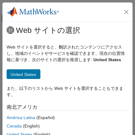
コンテンツへスキップ
MATLAB ヘルプ センター
オフキャンバス ナビゲーション メ
メインコンテンツ
Web サイトの選択
ドキュメンテーションのホーム
制御システム
Web サイトを選択すると、翻訳されたコンテンツにアクセス
し、地域のイベントやサービスを確認できます。現在の位置情
この情報は役に立ちましたか？
報に基づき、次のサイトの選択を推奨します:
United States
United States
また、以下のリストから Web サイトを選択することもできま
す。
南北アメリカ
América Latina
(Español)
Canada
(English)
United States
(English)