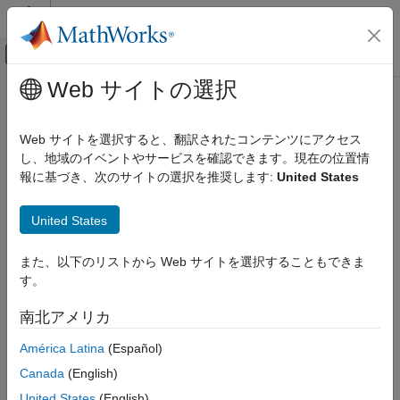
コンテンツへスキップ
MATLAB ヘルプ センター
オフキャンバス ナビゲーション メ
メインコンテンツ
Web サイトの選択
ドキュメンテーションのホーム
無線通信
Web サイトを選択すると、翻訳されたコンテンツにアクセス
し、地域のイベントやサービスを確認できます。現在の位置情
報に基づき、次のサイトの選択を推奨します:
United States
この情報は役に立ちましたか？
United States
また、以下のリストから Web サイトを選択することもできま
す。
南北アメリカ
América Latina
(Español)
Canada
(English)
United States
(English)