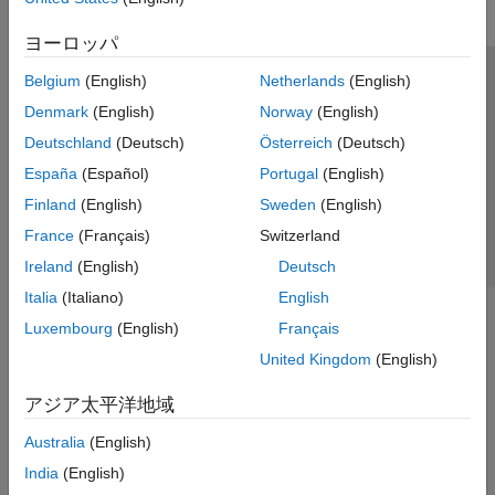
ヨーロッパ
Belgium
(English)
Netherlands
(English)
トラストセンター
商標
プライバシー ポリシー
Denmark
(English)
Norway
(English)
違法コピー防止
アプリケーション ステータス
お問い合わせ
Deutschland
(Deutsch)
Österreich
(Deutsch)
© 1994-2026 The MathWorks, Inc.
España
(Español)
Portugal
(English)
Finland
(English)
Sweden
(English)
Web サイ
日本
France
(Français)
Switzerland
Ireland
(English)
Deutsch
Italia
(Italiano)
English
Luxembourg
(English)
Français
United Kingdom
(English)
アジア太平洋地域
Australia
(English)
India
(English)