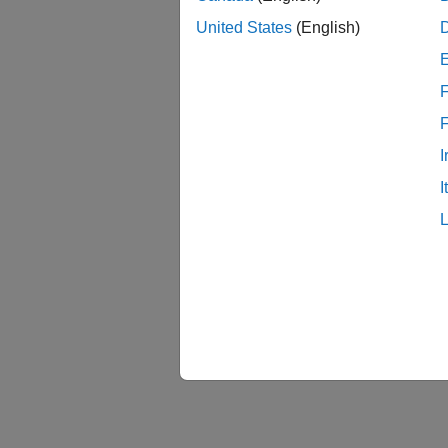
United States
(English)
F
I
I