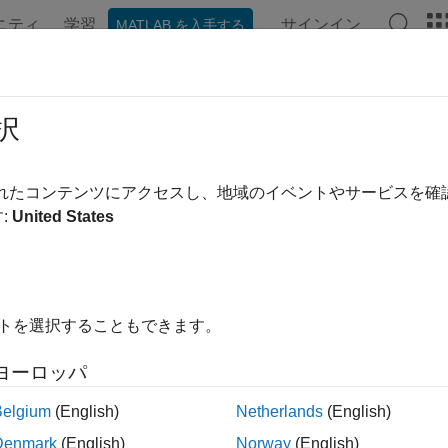
ニティ
学習
サインイン
MATLAB を入手する
ンテーション
例
関数
ブロック
アプリ
ビデオ
択
されたコンテンツにアクセスし、地域のイベントやサービスを
この情報は役に立ちました
:
United States
イトを選択することもできます。
ヨーロッパ
Belgium
(English)
Netherlands
(English)
Denmark
(English)
Norway
(English)