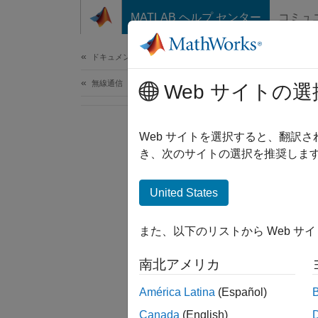
コンテンツへスキップ
MATLAB ヘルプ センター
コミュ
ドキュメ
ドキュメンテーションのホーム
無線通信
Web サイトの選
Web サイトを選択すると、翻訳
き、次のサイトの選択を推奨します
United States
また、以下のリストから Web サ
南北アメリカ
América Latina
(Español)
Canada
(English)