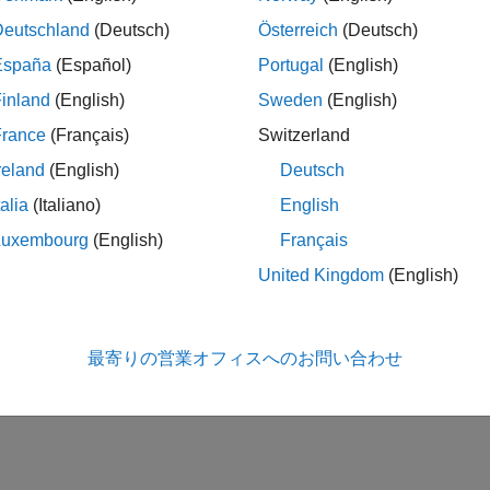
Deutschland
(Deutsch)
Österreich
(Deutsch)
España
(Español)
Portugal
(English)
inland
(English)
Sweden
(English)
France
(Français)
Switzerland
reland
(English)
Deutsch
talia
(Italiano)
English
Luxembourg
(English)
Français
United Kingdom
(English)
最寄りの営業オフィスへのお問い合わせ