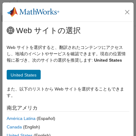
コンテンツへスキップ
MATLAB ヘルプ センター
オフキャンバス ナビゲーション メ
メインコンテンツ
Web サイトの選択
ドキュメンテーションのホーム
無線通信
Web サイトを選択すると、翻訳されたコンテンツにアクセス
し、地域のイベントやサービスを確認できます。現在の位置情
報に基づき、次のサイトの選択を推奨します:
United States
この情報は役に立ちましたか？
United States
また、以下のリストから Web サイトを選択することもできま
す。
南北アメリカ
América Latina
(Español)
Canada
(English)
United States
(English)