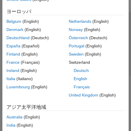
ヨーロッパ
Belgium
(English)
Netherlands
(English)
トラストセンター
商標
プライバシー ポリシー
Denmark
(English)
Norway
(English)
違法コピー防止
アプリケーション ステータス
お問い合わせ
Deutschland
(Deutsch)
Österreich
(Deutsch)
© 1994-2026 The MathWorks, Inc.
España
(Español)
Portugal
(English)
Finland
(English)
Sweden
(English)
Web サイ
日本
France
(Français)
Switzerland
Ireland
(English)
Deutsch
Italia
(Italiano)
English
Luxembourg
(English)
Français
United Kingdom
(English)
アジア太平洋地域
Australia
(English)
India
(English)