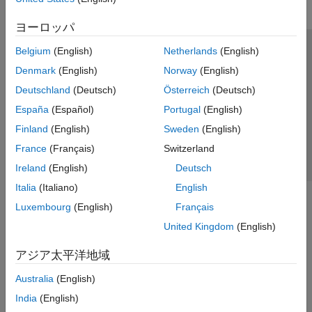
ヨーロッパ
Belgium
(English)
Netherlands
(English)
トラストセンター
商標
プライバシー ポリシー
Denmark
(English)
Norway
(English)
違法コピー防止
アプリケーション ステータス
お問い合わせ
Deutschland
(Deutsch)
Österreich
(Deutsch)
© 1994-2026 The MathWorks, Inc.
España
(Español)
Portugal
(English)
Finland
(English)
Sweden
(English)
Web サイ
日本
France
(Français)
Switzerland
Ireland
(English)
Deutsch
Italia
(Italiano)
English
Luxembourg
(English)
Français
United Kingdom
(English)
アジア太平洋地域
Australia
(English)
India
(English)