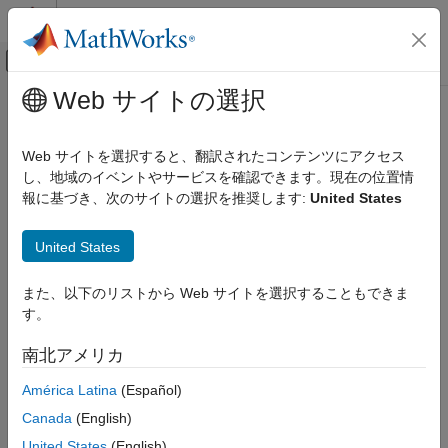
コンテンツへスキップ
MATLAB ヘルプ センター
オフキャンバス ナビゲーション メ
メインコンテンツ
Web サイトの選択
ドキュメンテーションのホーム
無線通信
Web サイトを選択すると、翻訳されたコンテンツにアクセス
し、地域のイベントやサービスを確認できます。現在の位置情
この情報は役に立ちましたか？
報に基づき、次のサイトの選択を推奨します:
United States
United States
また、以下のリストから Web サイトを選択することもできま
す。
南北アメリカ
América Latina
(Español)
Canada
(English)
United States
(English)