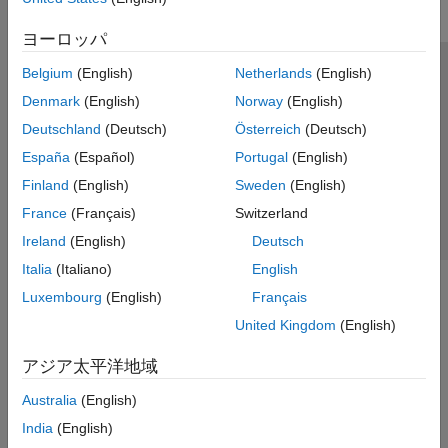
ヨーロッパ
Belgium
(English)
Netherlands
(English)
トラストセンター
商標
プライバシー ポリシー
Denmark
(English)
Norway
(English)
違法コピー防止
アプリケーション ステータス
お問い合わせ
Deutschland
(Deutsch)
Österreich
(Deutsch)
© 1994-2026 The MathWorks, Inc.
España
(Español)
Portugal
(English)
Finland
(English)
Sweden
(English)
Web サイ
日本
France
(Français)
Switzerland
Ireland
(English)
Deutsch
Italia
(Italiano)
English
Luxembourg
(English)
Français
United Kingdom
(English)
アジア太平洋地域
Australia
(English)
India
(English)