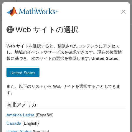
コンテンツへスキップ
MATLAB ヘルプ センター
オフキャンバス ナビゲーション メ
メインコンテンツ
Web サイトの選択
ドキュメンテーションのホーム
コード生成
Web サイトを選択すると、翻訳されたコンテンツにアクセス
し、地域のイベントやサービスを確認できます。現在の位置情
報に基づき、次のサイトの選択を推奨します:
United States
この情報は役に立ちましたか？
United States
また、以下のリストから Web サイトを選択することもできま
す。
南北アメリカ
América Latina
(Español)
Canada
(English)
United States
(English)