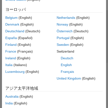
ヨーロッパ
Belgium
(English)
Netherlands
(English)
トラストセンター
商標
プライバシー ポリシー
Denmark
(English)
Norway
(English)
違法コピー防止
アプリケーション ステータス
お問い合わせ
Deutschland
(Deutsch)
Österreich
(Deutsch)
© 1994-2026 The MathWorks, Inc.
España
(Español)
Portugal
(English)
Finland
(English)
Sweden
(English)
Web サイ
日本
France
(Français)
Switzerland
Ireland
(English)
Deutsch
Italia
(Italiano)
English
Luxembourg
(English)
Français
United Kingdom
(English)
アジア太平洋地域
Australia
(English)
India
(English)