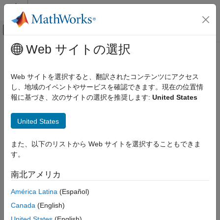
コンテンツへスキップ
MATLAB ヘルプ センター
オフキャンバス ナビゲーション メ
メインコンテンツ
Web サイトの選択
ドキュメンテーションのホーム
コード生成
Web サイトを選択すると、翻訳されたコンテンツにアクセス
し、地域のイベントやサービスを確認できます。現在の位置情
報に基づき、次のサイトの選択を推奨します:
United States
この情報は役に立ちましたか？
United States
また、以下のリストから Web サイトを選択することもできま
す。
南北アメリカ
América Latina
(Español)
Canada
(English)
United States
(English)