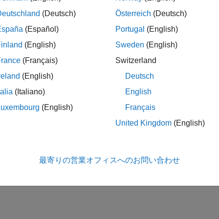
Deutschland
(Deutsch)
Österreich
(Deutsch)
España
(Español)
Portugal
(English)
inland
(English)
Sweden
(English)
France
(Français)
Switzerland
reland
(English)
Deutsch
talia
(Italiano)
English
Luxembourg
(English)
Français
United Kingdom
(English)
最寄りの営業オフィスへのお問い合わせ