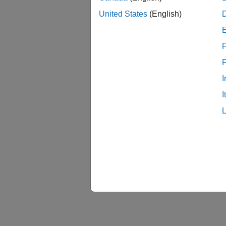
United States
(English)
F
I
I