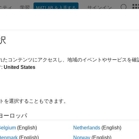
ニティ
学習
サインイン
MATLAB を入手する
ンテーション
例
関数
ブロック
アプリ
ビデオ
択
されたコンテンツにアクセスし、地域のイベントやサービスを
この情報は役に立ちました
:
United States
イトを選択することもできます。
ヨーロッパ
Belgium
(English)
Netherlands
(English)
Denmark
(English)
Norway
(English)