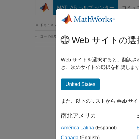
コンテンツへスキップ
MATLAB ヘルプ センター
コミュ
ドキュメ
ドキュメンテーションのホーム
コード生成
Web サイトの選
Web サイトを選択すると、翻訳
き、次のサイトの選択を推奨します
United States
また、以下のリストから Web サ
南北アメリカ
América Latina
(Español)
Canada
(English)