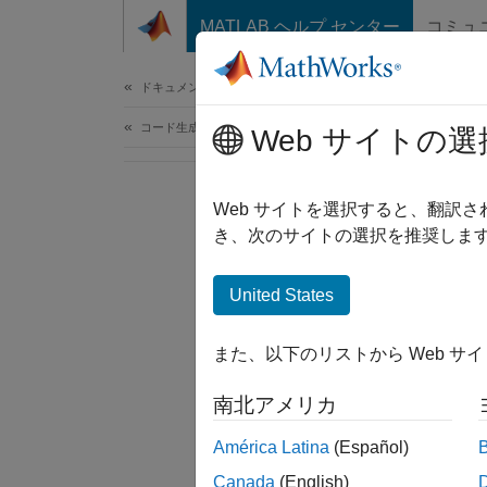
コンテンツへスキップ
MATLAB ヘルプ センター
コミュ
ドキュメ
ドキュメンテーションのホーム
コード生成
Web サイトの選
Web サイトを選択すると、翻訳
き、次のサイトの選択を推奨します
United States
また、以下のリストから Web サ
南北アメリカ
América Latina
(Español)
Canada
(English)