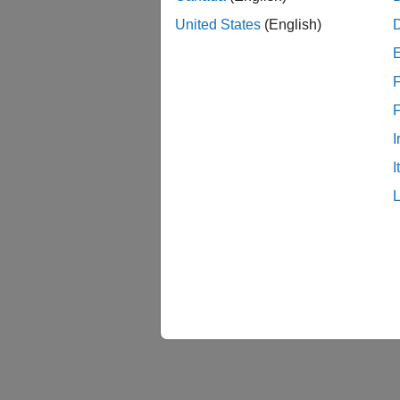
United States
(English)
F
I
I