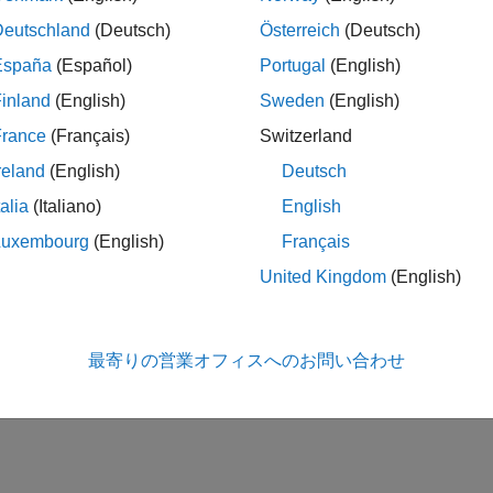
Deutschland
(Deutsch)
Österreich
(Deutsch)
España
(Español)
Portugal
(English)
inland
(English)
Sweden
(English)
France
(Français)
Switzerland
reland
(English)
Deutsch
talia
(Italiano)
English
Luxembourg
(English)
Français
United Kingdom
(English)
最寄りの営業オフィスへのお問い合わせ