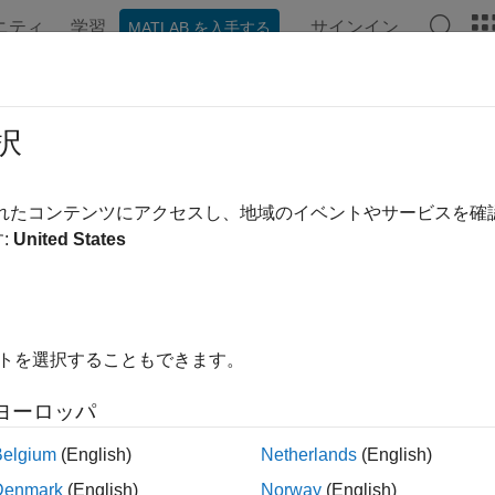
ニティ
学習
サインイン
MATLAB を入手する
ンテーション
例
関数
ブロック
アプリ
ビデオ
択
されたコンテンツにアクセスし、地域のイベントやサービスを
この情報は役に立ちました
:
United States
イトを選択することもできます。
ヨーロッパ
Belgium
(English)
Netherlands
(English)
Denmark
(English)
Norway
(English)