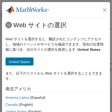
コンテンツへスキップ
MATLAB ヘルプ センター
オフキャンバス ナビゲーション メ
メインコンテンツ
Web サイトの選択
ドキュメンテーションのホーム
クラス内での初期化のエラーに関す
検証、妥当性確認、テスト
る
Polyspace
コンパイル エラーの
Web サイトを選択すると、翻訳されたコンテンツにアクセス
コード検証
修正 (C++)
し、地域のイベントやサービスを確認できます。現在の位置情
報に基づき、次のサイトの選択を推奨します:
United States
Polyspace Code Prover
Polyspace Code Prover でのトラブルシューテ
クラスのデータ メンバーがクラス定義内で
と宣言されて
static
ィング
United States
いる場合、それはクラスの
"静的メンバー"
になります。静的デー
実行中の Polyspace 解析のトラブルシューテ
タ メンバーは、そのクラスのインスタンスが何も作成されていな
ィング
また、以下のリストから Web サイトを選択することもできま
いときでも存在するため、クラスの外で初期化されなければなり
コンパイル エラーのトラブルシューティング
す。
ません。
クラス内での初期化のエラーに関する
南北アメリカ
Polyspace コンパイル エラーの修正 (C++)
class Test

{

América Latina
(Español)
public:

Canada
(English)
	static int m_number = 0;

United States
(English)