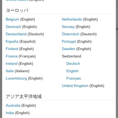
};
ヨーロッパ
エラー メッセージ:
Belgium
(English)
Netherlands
(English)
Denmark
(English)
Norway
(English)
Deutschland
(Deutsch)
Österreich
(Deutsch)
España
(Español)
Portugal
(English)
修正されたコード:
Finland
(English)
Sweden
(English)
Test.h ファイル内
Test.cpp ファイル内
France
(Français)
Switzerland
Ireland
(English)
Deutsch
class Test

int Test::m_number = 0;
Italia
(Italiano)
English
{

public:

Luxembourg
(English)
Français
static int m_number;

};
United Kingdom
(English)
アジア太平洋地域
Australia
(English)
この情報は役に立ちましたか？
India
(English)