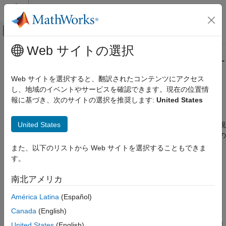
コンテンツへスキップ
MATLAB ヘルプ センター
オフキャンバス ナビゲーション メ
メインコンテンツ
Web サイトの選択
ドキュメンテーションのホーム
Polyspace
解析で使用される C/C++
検証、妥当性確認、テスト
言語規格
Web サイトを選択すると、翻訳されたコンテンツにアクセス
コード検証
し、地域のイベントやサービスを確認できます。現在の位置情
報に基づき、次のサイトの選択を推奨します:
United States
®
Polyspace Code Prover
Polyspace
解析は、コード コンパイルの特定の言語規格に従い
ます。言語規格は、コンパイラの指定と共に、コードで使用でき
構成
United States
る言語の要素を定義します。たとえば、Polyspace 解析で C99 規
ソースとビルド オプションの構成
格を使用する場合、
のスレッド サポート ライブラリの
threads.h
使用など、C11 の機能はコンパイル エラーの原因になります。
Polyspace 解析で使用される C/C++ 言語規
また、以下のリストから Web サイトを選択することもできま
格
す。
サポートされている言語規格
項目一覧
南北アメリカ
サポートされている言語規格
Polyspace 解析は以下の規格をサポートしています。
既定の言語規格
América Latina
(Español)
C
: C90、C99、C11、C17
参考
Canada
(English)
既定の規格はコンパイラの指定によって異なります。言語規
United States
(English)