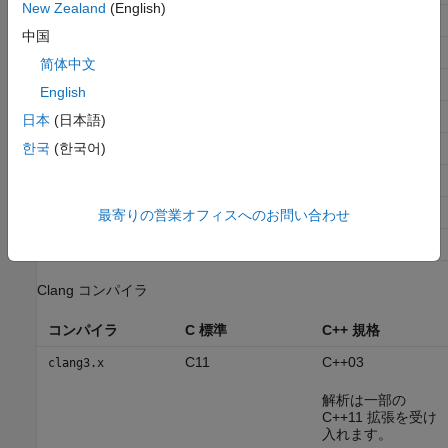
New Zealand
(English)
C11
C++14
gnu6.x
中国
C11
C++14
gnu7.x
简体中文
C17
C++14
gnu8.x
English
C17
C++14
gnu9.x
日本
(日本語)
C17
C++14
한국
(한국어)
gnu10.x
C17
C++17
gnu11.x
C17
C++17
gnu12.x
最寄りの営業オフィスへのお問い合わせ
C17
C++17
gnu13.x
Clang コンパイラ
コンパイラ
C 標準
C++ 規格
C11
C++03
clang3.x
解析は一部の
C++11 拡張を受け
入れます。