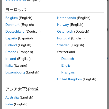
格を変更するには、オプション
[C 標準バージョン] (-c-
ヨーロッパ
を使用します。
version)
Belgium
(English)
Netherlands
(English)
C++
: C++03、C++11、C++14、C++17、C++20
Denmark
(English)
Norway
(English)
既定の規格はコンパイラの指定によって異なります。言語標
Deutschland
(Deutsch)
Österreich
(Deutsch)
準を変更するには、オプション
[C++ 標準バージョン] (-cpp-
España
(Español)
Portugal
(English)
を使用します。
version)
Finland
(English)
Sweden
(English)
既定の言語規格
France
(Français)
Switzerland
既定の言語規格は、オプション
[コンパイル ツールチェーン (静的解
Ireland
(English)
Deutsch
の指定によって異なります。
析)]
Italia
(Italiano)
English
Luxembourg
(English)
Français
GCC コンパイラ
United Kingdom
(English)
コンパイラ
C 標準
C++ 規格
アジア太平洋地域
、
、
C99
C++03
gnu3.4
gnu4.6
、
、
gnu4.7
gnu4.8
Australia
(English)
gnu4.9
India
(English)
C11
C++03
gnu5.x