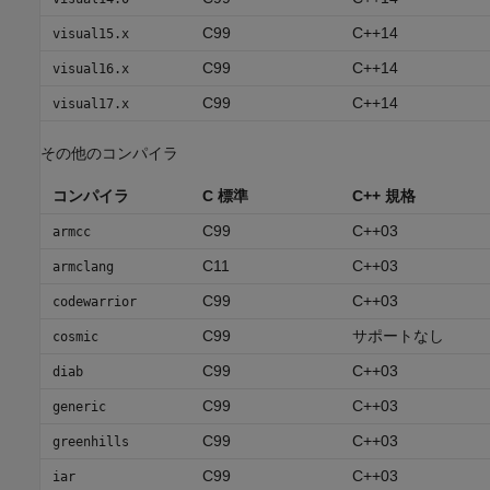
C99
C++14
visual15.x
C99
C++14
visual16.x
C99
C++14
visual17.x
その他のコンパイラ
コンパイラ
C 標準
C++ 規格
C99
C++03
armcc
C11
C++03
armclang
C99
C++03
codewarrior
C99
サポートなし
cosmic
C99
C++03
diab
C99
C++03
generic
C99
C++03
greenhills
C99
C++03
iar