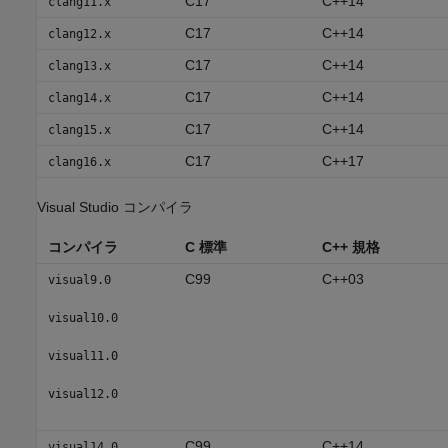
C17
C++14
clang11.x
C17
C++14
clang12.x
C17
C++14
clang13.x
C17
C++14
clang14.x
C17
C++14
clang15.x
C17
C++17
clang16.x
Visual Studio
コンパイラ
コンパイラ
C 標準
C++ 規格
C99
C++03
visual9.0
visual10.0
visual11.0
visual12.0
C99
C++14
visual14.0