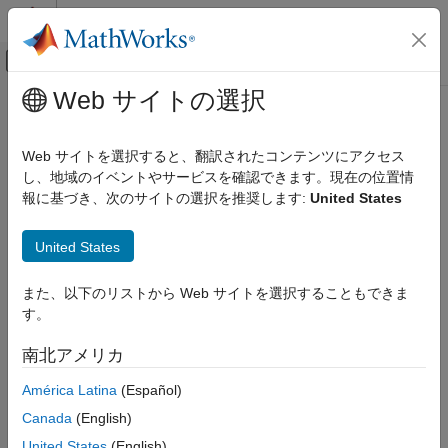
コンテンツへスキップ
MATLAB ヘルプ センター
オフキャンバス ナビゲーション メ
メインコンテンツ
Web サイトの選択
ドキュメンテーションのホーム
Microsoft
Azure
Marketplace
Cloud Capabilities
Web サイトを選択すると、翻訳されたコンテンツにアクセス
®
Configure and run MATLAB
and other products using solution
し、地域のイベントやサービスを確認できます。現在の位置情
Cloud Integrations
®
templates developed by MathWorks
報に基づき、次のサイトの選択を推奨します:
United States
Public Clouds
Easily deploy MATLAB and
MATLAB Parallel Server™
in the
カテゴリ
cloud using solution templates developed by MathWorks for the
United States
®
®
Microsoft
Azure
Marketplace. Use these bring-your-own-
AWS Reference Architectures
license (BYOL) solution templates to launch MATLAB and
Microsoft Azure Marketplace
また、以下のリストから Web サイトを選択することもできま
MATLAB Parallel Server
in the cloud quickly and easily.
Microsoft Azure Reference Architectures
す。
Google Cloud Platform Reference
Topics
Architectures
南北アメリカ
Bring Your Own License (BYOL)
América Latina
(Español)
Run MATLAB from Microsoft Azure Marketplace
Canada
(English)
Launch MATLAB in Microsoft Azure using Microsoft Azure
United States
(English)