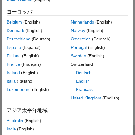
Marketplace.
Run MATLAB Parallel Server from Microsoft Azure
ヨーロッパ
Marketplace
Belgium
(English)
Netherlands
(English)
Launch
MATLAB Parallel Server
in Microsoft Azure from the
Microsoft Azure Marketplace.
Denmark
(English)
Norway
(English)
Run Network License Manager from Microsoft Azure
Deutschland
(Deutsch)
Österreich
(Deutsch)
Marketplace
España
(Español)
Portugal
(English)
Launch a network license manager in Microsoft Azure from the
Finland
(English)
Sweden
(English)
Microsoft Azure Marketplace.
France
(Français)
Switzerland
Related Information
Ireland
(English)
Deutsch
Microsoft Azure Reference Architectures
Italia
(Italiano)
English
Luxembourg
(English)
Français
How useful was this information?
United Kingdom
(English)
アジア太平洋地域
Australia
(English)
India
(English)