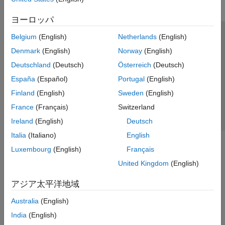
ヨーロッパ
Belgium
(English)
Netherlands
(English)
トラストセンター
商標
プライバシー ポリシー
Denmark
(English)
Norway
(English)
違法コピー防止
アプリケーション ステータス
お問い合わせ
Deutschland
(Deutsch)
Österreich
(Deutsch)
© 1994-2026 The MathWorks, Inc.
España
(Español)
Portugal
(English)
Finland
(English)
Sweden
(English)
Web サイ
日本
France
(Français)
Switzerland
Ireland
(English)
Deutsch
Italia
(Italiano)
English
Luxembourg
(English)
Français
United Kingdom
(English)
アジア太平洋地域
Australia
(English)
India
(English)