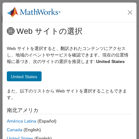
コンテンツへスキップ
MATLAB ヘルプ センター
オフキャンバス ナビゲーション メ
メインコンテンツ
Web サイトの選択
ドキュメンテーションのホーム
検証、妥当性確認、テスト
Web サイトを選択すると、翻訳されたコンテンツにアクセス
コード検証
し、地域のイベントやサービスを確認できます。現在の位置情
報に基づき、次のサイトの選択を推奨します:
United States
この情報は役に立ちましたか？
United States
また、以下のリストから Web サイトを選択することもできま
す。
南北アメリカ
América Latina
(Español)
Canada
(English)
United States
(English)