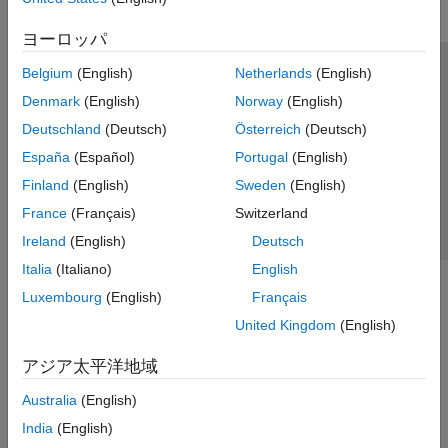
ヨーロッパ
Belgium
(English)
Netherlands
(English)
トラストセンター
商標
プライバシー ポリシー
Denmark
(English)
Norway
(English)
違法コピー防止
アプリケーション ステータス
お問い合わせ
Deutschland
(Deutsch)
Österreich
(Deutsch)
© 1994-2026 The MathWorks, Inc.
España
(Español)
Portugal
(English)
Finland
(English)
Sweden
(English)
Web サイ
日本
France
(Français)
Switzerland
Ireland
(English)
Deutsch
Italia
(Italiano)
English
Luxembourg
(English)
Français
United Kingdom
(English)
アジア太平洋地域
Australia
(English)
India
(English)