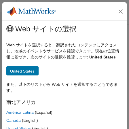
コンテンツへスキップ
MATLAB ヘルプ センター
オフキャンバス ナビゲーション メ
メインコンテンツ
Web サイトの選択
ドキュメンテーションのホーム
検証、妥当性確認、テスト
Web サイトを選択すると、翻訳されたコンテンツにアクセス
コード検証
し、地域のイベントやサービスを確認できます。現在の位置情
報に基づき、次のサイトの選択を推奨します:
United States
この情報は役に立ちましたか？
United States
また、以下のリストから Web サイトを選択することもできま
す。
南北アメリカ
América Latina
(Español)
Canada
(English)
United States
(English)