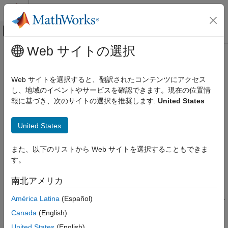
コンテンツへスキップ
MATLAB ヘルプ センター
オフキャンバス ナビゲーション メ
メインコンテンツ
Web サイトの選択
ドキュメンテーションのホーム
MISRA C:2023 Rule 7.4
検証、妥当性確認、テスト
Web サイトを選択すると、翻訳されたコンテンツにアクセス
コード検証
A string literal shall not be assigned to an object unless the
し、地域のイベントやサービスを確認できます。現在の位置情
object’s type is “pointer to const-qualified char”
報に基づき、次のサイトの選択を推奨します:
United States
Polyspace Bug Finder
R2024a 以降
結果のレビューとレポート生成
このページをすべて展開する
United States
Polyspace Bug Finder の結果
説明
コーディング規約
また、以下のリストから Web サイトを選択することもできま
A string literal shall not be assigned to an object unless the
MISRA C:2023 命令およびルール
す。
1
object’s type is “pointer to const-qualified char”
.
MISRA C:2023 Rule 7.4
南北アメリカ
根拠
項目一覧
América Latina
(Español)
このルールにより文字列リテラルの変更を許可するような代入を
説明
回避します。
例
Canada
(English)
チェック情報
United States
(English)