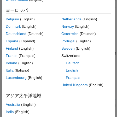
文字列リテラルを変更しようとすると未定義の動作が発生する可
バージョン履歴
能性があります。たとえば、実装の一部で文字列リテラルを読み
ヨーロッパ
参考
取り専用メモリに保存できるとします。文字列リテラルを変更し
ようとすると、例外やクラッシュが発生する可能性があります。
Belgium
(English)
Netherlands
(English)
Denmark
(English)
Norway
(English)
例外として、可変引数リストによって文字列リテラルを可変個引
Deutschland
(Deutsch)
Österreich
(Deutsch)
数関数に渡す場合は、このルールに違反しません。
España
(Español)
Portugal
(English)
Polyspace
実装
Finland
(English)
Sweden
(English)
ルール チェッカーは、以下への文字列リテラルの割り当てにフラ
France
(Français)
Switzerland
グを設定します。
Ireland
(English)
Deutsch
以外のデータ型のポインター。
Italia
(Italiano)
English
const char*
Luxembourg
(English)
Français
以外のデータ型の配列。
const char
United Kingdom
(English)
トラブルシューティング
アジア太平洋地域
ルール違反を想定していてもその違反が表示されない場合、
コー
Australia
(English)
ディング規約違反が想定どおりに表示されない理由の診断
を参照
します。
India
(English)