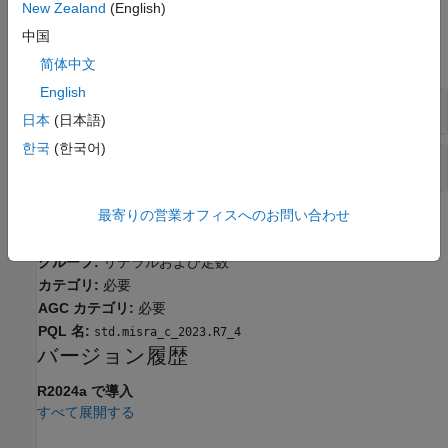
New Zealand
(English)
例
中国
すべて展開する
简体中文
English
文字列リテラルの誤った代入
日本
(日本語)
한국
(한국어)
文字列リテラルを可変個引数関数に渡す
最寄りの営業オフィスへのお問い合わせ
チェック情報
グループ:
リテラルおよび定数
カテゴリ:
必要
AGC カテゴリ:
必要
PQL 名:
std.misra_c_2023.R7_4
バージョン履歴
R2024a で導入
すべて展開する