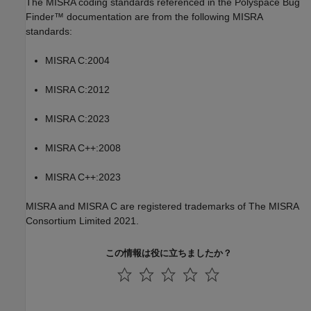
The MISRA coding standards referenced in the
Polyspace Bug
Finder™
documentation are from the following MISRA
standards:
MISRA C:2004
MISRA C:2012
MISRA C:2023
MISRA C++:2008
MISRA C++:2023
MISRA and MISRA C are registered trademarks of The MISRA
Consortium Limited 2021.
この情報は役に立ちましたか？