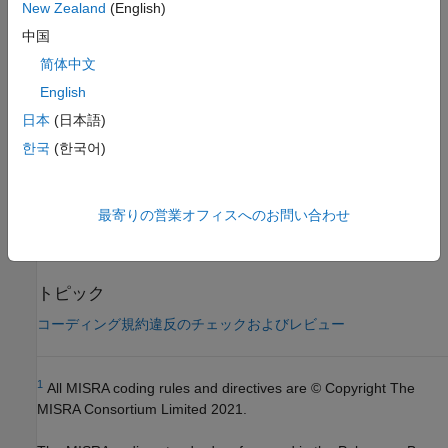
チェック情報
New Zealand
(English)
中国
グループ:
文字セットおよび構文規則
简体中文
カテゴリ:
推奨
AGC カテゴリ:
推奨
English
PQL 名:
std.misra_c_2023.R4_2
日本
(日本語)
バージョン履歴
한국
(한국어)
R2024a で導入
参考
最寄りの営業オフィスへのお問い合わせ
MISRA C:2023 のチェック (-misra-c-2023)
トピック
コーディング規約違反のチェックおよびレビュー
1
All MISRA coding rules and directives are © Copyright The
MISRA Consortium Limited 2021.