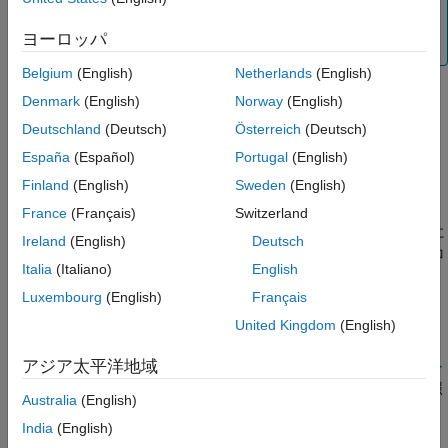
参考
2 文字表記 (
、
、
、
) はトークンなので
<: :>
<% %>
%:
%:%:
ヨーロッパ
許可されています。
Belgium
(English)
Netherlands
(English)
Denmark
(English)
Norway
(English)
Polyspace
実装
Deutschland
(Deutsch)
Österreich
(Deutsch)
®
Polyspace
解析は
欠陥解析
用に 3 文字表記を等価の文字に変換
España
(Español)
Portugal
(English)
します。ただし、Polyspace はさらに MISRA™ 違反を報告しま
Finland
(English)
Sweden
(English)
す。
France
(Français)
Switzerland
標準により、3 文字表記は前処理中にコメントを削除する
"前"
に
Ireland
(English)
Deutsch
変換しなければなりません。したがって、3 文字表記がコード コ
Italia
(Italiano)
English
メントにある場合も、Polyspace はこのルールの違反を報告しま
す。
Luxembourg
(English)
Français
United Kingdom
(English)
トラブルシューティング
アジア太平洋地域
ルール違反を想定していてもその違反が表示されない場合、
コー
ディング規約違反が想定どおりに表示されない理由の診断
を参照
Australia
(English)
します。
India
(English)