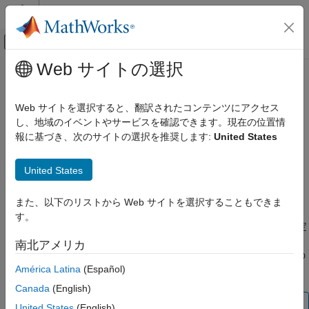
コンテンツへスキップ
MATLAB ヘルプ センター
オフキャンバス ナビゲーション メ
メインコンテンツ
Web サイトの選択
ドキュメンテーションのホーム
MISRA C:2023 Rule 4.2
検証、妥当性確認、テスト
Web サイトを選択すると、翻訳されたコンテンツにアクセス
コード検証
Trigraphs should not be used
し、地域のイベントやサービスを確認できます。現在の位置情
R2024a 以降
報に基づき、次のサイトの選択を推奨します:
United States
Polyspace Bug Finder
説明
結果のレビューとレポート生成
United States
Polyspace Bug Finder の結果
1
Trigraphs should not be used
.
コーディング規約
また、以下のリストから Web サイトを選択することもできま
根拠
MISRA C:2023 命令およびルール
す。
3 文字表記は 2 つの疑問符に続いて 3 文字目に特定の文字を指定
MISRA C:2023 Rule 4.2
して表します。たとえば、
は
(チルダ) 文字を表
'??-'
'~'
南北アメリカ
項目一覧
し、
は
を表します。これらの 3 文字表記により、他の
'??)'
']'
América Latina
(Español)
2 つの疑問符の使用と誤って混同される可能性があります。
説明
チェック情報
Canada
(English)
バージョン履歴
メモ
United States
(English)