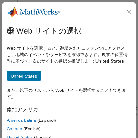
コンテンツへスキップ
MATLAB ヘルプ センター
オフキャンバス ナビゲーション メ
メインコンテンツ
Web サイトの選択
ドキュメンテーションのホーム
MISRA C:2023 Rule 3.2
検証、妥当性確認、テスト
Web サイトを選択すると、翻訳されたコンテンツにアクセス
コード検証
Line-splicing shall not be used in
comments.
し、地域のイベントやサービスを確認できます。現在の位置情
//
R2024a 以降
報に基づき、次のサイトの選択を推奨します:
United States
Polyspace Bug Finder
このページをすべて展開する
結果のレビューとレポート生成
説明
United States
Polyspace Bug Finder の結果
1
コーディング規約
Line-splicing shall not be used in // comments
.
また、以下のリストから Web サイトを選択することもできま
MISRA C:2023 命令およびルール
す。
根拠
MISRA C:2023 Rule 3.2
ライン スプライシングは
文字の直後に改行文字が続くときに発
\
南北アメリカ
項目一覧
生します。ライン スプライシングは複数行になるステートメント
América Latina
(Español)
に使用されます。
説明
例
Canada
(English)
ライン スプライシングを
コメントで使用する場合、次の行は
//
チェック情報
United States
(English)