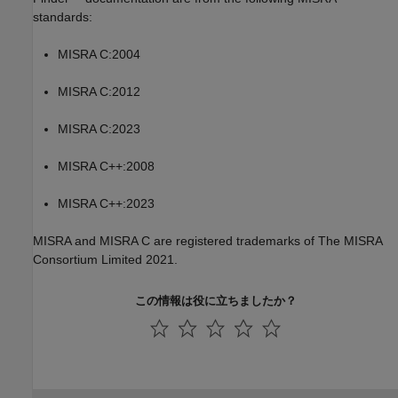
standards:
MISRA C:2004
MISRA C:2012
MISRA C:2023
MISRA C++:2008
MISRA C++:2023
MISRA and MISRA C are registered trademarks of The MISRA
Consortium Limited 2021.
この情報は役に立ちましたか？