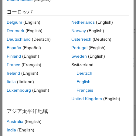
コメントの一部になります。ほとんどの場合、
は誤りであり、
\
バージョン履歴
コードを意図せずにコメント アウトする可能性があります。
ヨーロッパ
参考
Polyspace
実装
Belgium
(English)
Netherlands
(English)
Polyspace は、
で始まるコメントの最後の文字が
でないかど
Denmark
(English)
Norway
(English)
//
\
うかをチェックします。
Deutschland
(Deutsch)
Österreich
(Deutsch)
España
(Español)
Portugal
(English)
トラブルシューティング
Finland
(English)
Sweden
(English)
ルール違反を想定していてもその違反が表示されない場合、
コー
France
(Français)
Switzerland
ディング規約違反が想定どおりに表示されない理由の診断
を参照
します。
Ireland
(English)
Deutsch
Italia
(Italiano)
English
例
Luxembourg
(English)
Français
すべて展開する
United Kingdom
(English)
コメントでのライン スプライシング
//
アジア太平洋地域
Australia
(English)
チェック情報
India
(English)