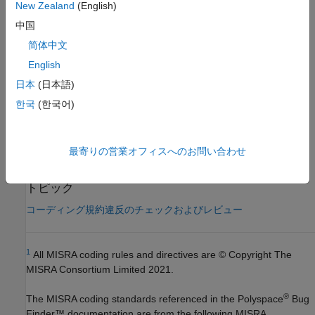
New Zealand
(English)
グループ:
コメント
中国
カテゴリ:
必要
AGC カテゴリ:
必要
简体中文
PQL 名:
std.misra_c_2023.R3_2
English
バージョン履歴
日本
(日本語)
R2024a で導入
한국
(한국어)
参考
最寄りの営業オフィスへのお問い合わせ
MISRA C:2023 のチェック (-misra-c-2023)
トピック
コーディング規約違反のチェックおよびレビュー
1
All MISRA coding rules and directives are © Copyright The
MISRA Consortium Limited 2021.
®
The MISRA coding standards referenced in the
Polyspace
Bug
Finder™
documentation are from the following MISRA