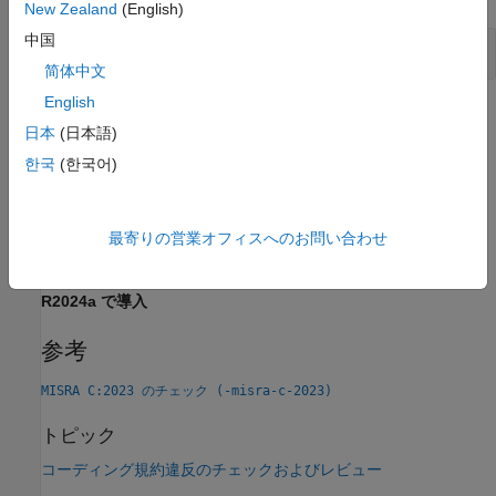
New Zealand
(English)
中国
総称選択がマクロから展開されない
简体中文
English
チェック情報
日本
(日本語)
グループ:
総称選択
한국
(한국어)
カテゴリ:
推奨
AGC カテゴリ:
推奨
PQL 名:
std.misra_c_2023.R23_1
最寄りの営業オフィスへのお問い合わせ
バージョン履歴
R2024a で導入
参考
MISRA C:2023 のチェック (-misra-c-2023)
トピック
コーディング規約違反のチェックおよびレビュー