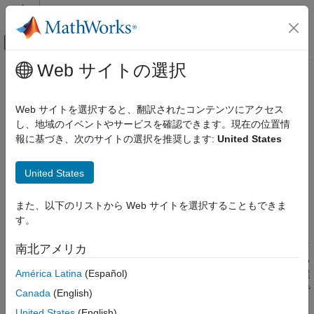
コンテンツへスキップ
MATLAB ヘルプ センター
オフキャンバス ナビゲーション メ
メインコンテンツ
Web サイトの選択
ドキュメンテーションのホーム
MISRA C:2023 Rule 23.1
検証、妥当性確認、テスト
Web サイトを選択すると、翻訳されたコンテンツにアクセス
コード検証
A generic selection should only be expanded from a macro
し、地域のイベントやサービスを確認できます。現在の位置情
R2024a 以降
報に基づき、次のサイトの選択を推奨します:
United States
Polyspace Bug Finder
このページをすべて展開する
結果のレビューとレポート生成
説明
United States
Polyspace Bug Finder の結果
1
コーディング規約
A generic selection should only be expanded from a macro
.
また、以下のリストから Web サイトを選択することもできま
MISRA C:2023 命令およびルール
す。
根拠
MISRA C:2023 Rule 23.1
総称選択では、引数の型をクエリして、型に合わせて異なるアク
南北アメリカ
項目一覧
ションを選択できます。引数の型に応じたアクションを選択する
América Latina
(Español)
ことで、コードに汎用関数を取り入れることができます。総称選
説明
択をコードで直接使用する場合は、そのオペランドの型は既知で
例
Canada
(English)
あるため、総称選択の有用性は失われます。
チェック情報
United States
(English)