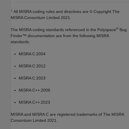
1
All MISRA coding rules and directives are © Copyright The
MISRA Consortium Limited 2021.
®
The MISRA coding standards referenced in the
Polyspace
Bug
Finder™
documentation are from the following MISRA
standards:
MISRA C:2004
MISRA C:2012
MISRA C:2023
MISRA C++:2008
MISRA C++:2023
MISRA and MISRA C are registered trademarks of The MISRA
Consortium Limited 2021.