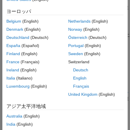
バージョン履歴
関数形式のマクロで総称選択を導入し、その引数の型に応じて選
ヨーロッパ
参考
択を実行するのが最も効果的です。
Belgium
(English)
Netherlands
(English)
Polyspace
実装
Denmark
(English)
Norway
(English)
ルール チェッカーは、以下の条件のいずれかが満たされた場合に
Deutschland
(Deutsch)
Österreich
(Deutsch)
違反を報告します。
España
(Español)
Portugal
(English)
総称選択がマクロから展開されない。
Finland
(English)
Sweden
(English)
France
(Français)
Switzerland
総称選択のセレクターが、展開されたマクロの引数ではな
Ireland
(English)
Deutsch
い。
Italia
(Italiano)
English
トラブルシューティング
Luxembourg
(English)
Français
ルール違反を想定していてもその違反が表示されない場合、
コー
United Kingdom
(English)
ディング規約違反が想定どおりに表示されない理由の診断
を参照
します。
アジア太平洋地域
Australia
(English)
例
India
(English)
すべて展開する