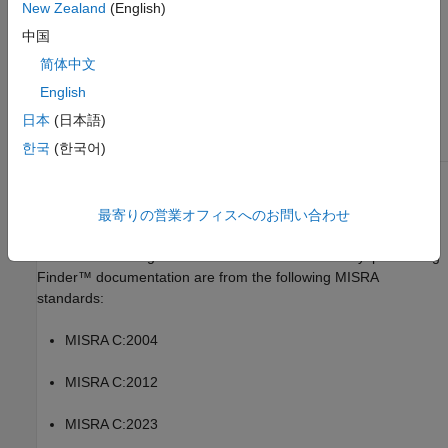
New Zealand
(English)
参考
中国
MISRA C:2023 のチェック (-misra-c-2023)
简体中文
English
トピック
日本
(日本語)
コーディング規約違反のチェックおよびレビュー
한국
(한국어)
1
All MISRA coding rules and directives are © Copyright The
MISRA Consortium Limited 2021.
最寄りの営業オフィスへのお問い合わせ
®
The MISRA coding standards referenced in the
Polyspace
Bug
Finder™
documentation are from the following MISRA
standards:
MISRA C:2004
MISRA C:2012
MISRA C:2023