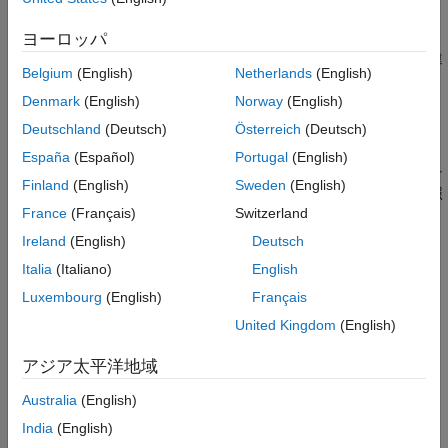
参考
Polyspace
実装
ヨーロッパ
関数がマクロであり、コードに展開される場合、このルールに違
Belgium
(English)
Netherlands
(English)
反します。ルール 21.2 に違反していないことを前提としていま
す。
Denmark
(English)
Norway
(English)
Deutschland
(Deutsch)
Österreich
(Deutsch)
トラブルシューティング
España
(Español)
Portugal
(English)
ルール違反を想定していてもその違反が表示されない場合、
コー
Finland
(English)
Sweden
(English)
ディング規約違反が想定どおりに表示されない理由の診断
を参照
France
(Français)
Switzerland
します。
Ireland
(English)
Deutsch
チェック情報
Italia
(Italiano)
English
グループ:
標準ライブラリ
Luxembourg
(English)
Français
カテゴリ:
必要
United Kingdom
(English)
AGC カテゴリ:
必要
PQL 名:
アジア太平洋地域
std.misra_c_2023.R21_9
バージョン履歴
Australia
(English)
R2024a で導入
India
(English)