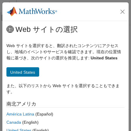
コンテンツへスキップ
MATLAB ヘルプ センター
オフキャンバス ナビゲーション メ
メインコンテンツ
Web サイトの選択
ドキュメンテーションのホーム
MISRA C:2023 Rule 21.9
検証、妥当性確認、テスト
Web サイトを選択すると、翻訳されたコンテンツにアクセス
コード検証
The Standard Library library functions
and
of
し、地域のイベントやサービスを確認できます。現在の位置情
bsearch
qsort
shall not be used
報に基づき、次のサイトの選択を推奨します:
United States
<stdlib.h>
Polyspace Bug Finder
R2024a 以降
結果のレビューとレポート生成
説明
United States
Polyspace Bug Finder の結果
コーディング規約
The library functions
and
of
shall not
bsearch
qsort
<stdlib.h>
また、以下のリストから Web サイトを選択することもできま
1
be used
.
MISRA C:2023 命令およびルール
す。
根拠
MISRA C:2023 Rule 21.9
南北アメリカ
項目一覧
これらのライブラリ関数内の比較関数は、比較される要素が等し
América Latina
(Español)
い場合、予期したとおりに動作しない可能性があります。また、
説明
の実装は再帰的であり、呼び出しスタックに未知の要求を
qsort
チェック情報
Canada
(English)
行う可能性があります。
バージョン履歴
United States
(English)