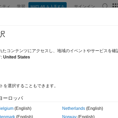
ニティ
学習
サインイン
MATLAB を入手する
ンテーション
例
Polyspace オプション
Polyspace 結果
択
ージの内容は最新ではありません。最新版の英語を参照するに
RA C:2023 Rule 21.6
されたコンテンツにアクセスし、地域のイベントやサービスを
:
United States
ndard Library input/output functions shall not be used
a 以降
ージをすべて展開する
イトを選択することもできます。
1
ndard Library input/output functions shall not be used
.
ヨーロッパ
Belgium
(English)
Netherlands
(English)
ールは
により提供される関数に適用され、C99 で
<stdio.h>
Denmark
(English)
Norway
(English)