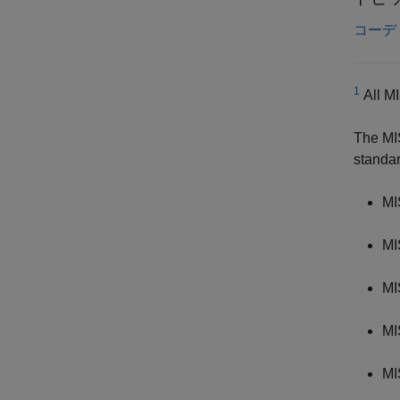
コーデ
1
All MI
The MI
standar
MI
MI
MI
MI
MI