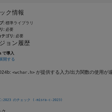
ック情報
プ:
標準ライブラリ
リ:
必要
カテゴリ:
必要
ジョン履歴
4a で導入
展開する
024b:
が提供する入力/出力関数の使用が
<wchar.h>
 C:2023 のチェック (-misra-c-2023)
ック