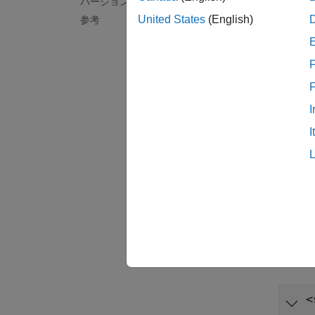
バージョン履歴
の関数
United States
(English)
参考
す。
Polys
F
ファイ
Polysp
I
このル
I
トラ
ルール
の診断
例
すべて
<