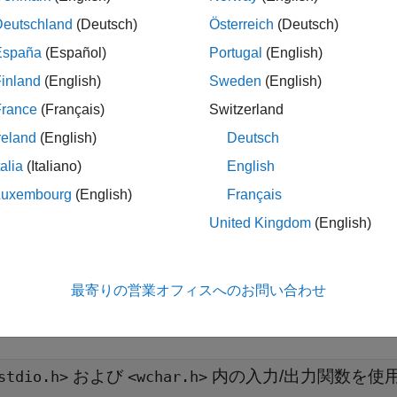
に適用されます。これらの関数を使用すると、未指定、未定義
Deutschland
(Deutsch)
Österreich
(Deutsch)
España
(Español)
Portugal
(English)
pace
実装
inland
(English)
Sweden
(English)
ルおよびストリームの入力/出力関数を
および
<stdio.h>
<wcha
France
(Français)
Switzerland
®
ace
は違反を報告します。標準ライブラリ関数がマクロであ
reland
(English)
Deutsch
ールに違反します。Polyspace は、ルール 21.2 に違反し
talia
(Italiano)
English
ブルシューティング
Luxembourg
(English)
Français
United Kingdom
(English)
違反を想定していてもその違反が表示されない場合、
コーディ
を参照します。
最寄りの営業オフィスへのお問い合わせ
展開する
および
内の入力/出力関数を使
stdio.h>
<wchar.h>