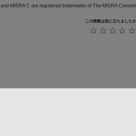
and MISRA C are registered trademarks of The MISRA Consort
この情報は役に立ちました
法コピー防止
アプリケーション ステータス
お問い合わせ