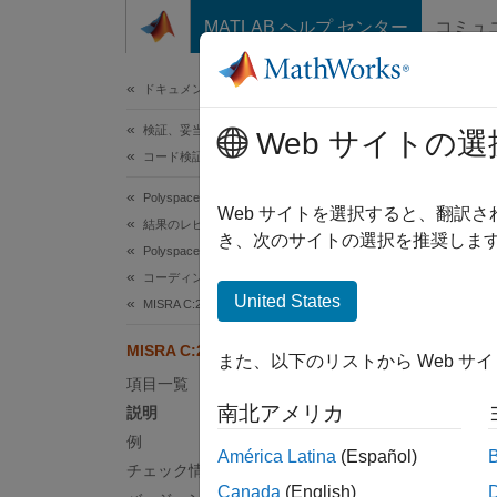
コンテンツへスキップ
MATLAB ヘルプ センター
コミュ
ドキュメ
ドキュメンテーションのホーム
検証、妥当性確認、テスト
Web サイトの選
このペ
コード検証
MIS
Polyspace Bug Finder
Web サイトを選択すると、翻訳
結果のレビューとレポート生成
き、次のサイトの選択を推奨します
Polyspace Bug Finder の結果
The Sta
コーディング規約
R2024
United States
MISRA C:2023 命令およびルール
このペ
説明
MISRA C:2023 Rule 21.6
また、以下のリストから Web サ
項目一覧
The Sta
南北アメリカ
説明
例
根拠
América Latina
(Español)
チェック情報
このル
Canada
(English)