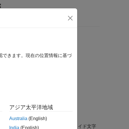
関数
ビデオ
MATLAB Answers
は、ここをクリックします。
確認できます。現在の位置情報に基づ
アジア太平洋地域
Australia
(English)
は
により提供される同等のワイド文字
<wchar.h>
India
(English)