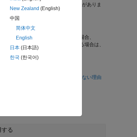
、処理系定義の動作が発生する可能性がありま
New Zealand
(English)
中国
简体中文
ヘッダー ファイルから呼び出す場合、
r.h>
English
り、そのマクロがコード内で展開される場合は、
日本
(日本語)
ていないことを前提とします。
한국
(한국어)
ング規約違反が想定どおりに表示されない理由
用する