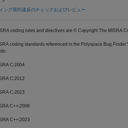
ィング規約違反のチェックおよびレビュー
SRA coding rules and directives are © Copyright The MISRA C
SRA coding standards referenced in the
Polyspace Bug Finde
ds:
SRA C:2004
SRA C:2012
SRA C:2023
SRA C++:2008
SRA C++:2023