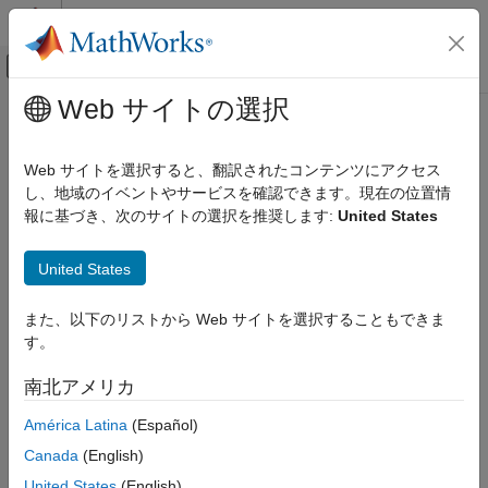
コンテンツへスキップ
MATLAB ヘルプ センター
オフキャンバス ナビゲーション メ
メインコンテンツ
Web サイトの選択
ドキュメンテーションのホーム
MISRA C:2023 Rule 21.21
検証、妥当性確認、テスト
Web サイトを選択すると、翻訳されたコンテンツにアクセス
コード検証
The Standard Library function
of
shall not be
し、地域のイベントやサービスを確認できます。現在の位置情
system
<stdlib.h>
used
報に基づき、次のサイトの選択を推奨します:
United States
Polyspace Bug Finder
R2024a 以降
結果のレビューとレポート生成
このページをすべて展開する
United States
Polyspace Bug Finder の結果
説明
コーディング規約
また、以下のリストから Web サイトを選択することもできま
The Standard Library function
of
shall not be
system
<stdlib.h>
MISRA C:2023 命令およびルール
す。
1
used
.
MISRA C:2023 Rule 21.21
南北アメリカ
This rule comes from MISRA C™:2012 Amendment 2.
項目一覧
América Latina
(Español)
説明
根拠
例
Canada
(English)
関数
の引数がサニタイズされていない場合、悪用可能な
system
チェック情報
United States
(English)