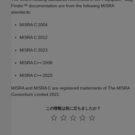
Finder™
documentation are from the following MISRA
standards:
MISRA C:2004
MISRA C:2012
MISRA C:2023
MISRA C++:2008
MISRA C++:2023
MISRA and MISRA C are registered trademarks of The MISRA
Consortium Limited 2021.
この情報は役に立ちましたか？