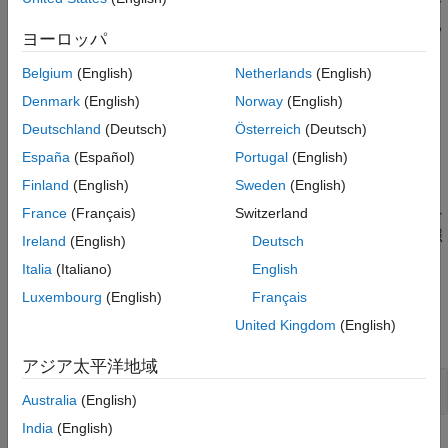
脆弱性の原因になる可能性があります。攻撃者は任意のコマンド
バージョン履歴
を実行したり、システム上の任意の場所にあるデータを読み取っ
ヨーロッパ
参考
たり変更したりできます。
Belgium
(English)
Netherlands
(English)
Polyspace
実装
Denmark
(English)
Norway
(English)
チェッカーは、標準ライブラリ関数
の使用にフラグを設
system
Deutschland
(Deutsch)
Österreich
(Deutsch)
定します。
España
(Español)
Portugal
(English)
トラブルシューティング
Finland
(English)
Sweden
(English)
France
(Français)
Switzerland
ルール違反を想定していてもその違反が表示されない場合、
コー
ディング規約違反が想定どおりに表示されない理由の診断
を参照
Ireland
(English)
Deutsch
します。
Italia
(Italiano)
English
例
Luxembourg
(English)
Français
United Kingdom
(English)
すべて展開する
アジア太平洋地域
関数
の呼び出し
system()
Australia
(English)
India
(English)