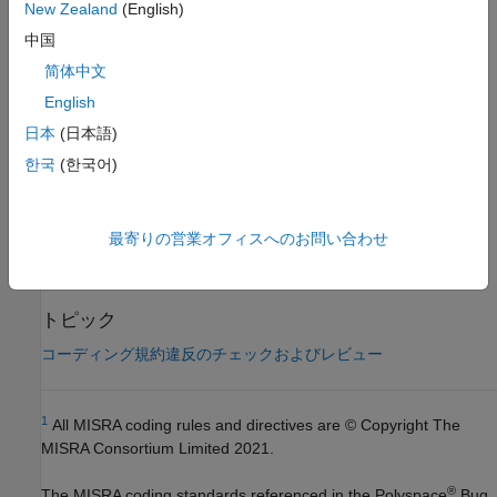
チェック情報
New Zealand
(English)
中国
グループ:
標準ライブラリ
カテゴリ:
必要
简体中文
AGC カテゴリ:
必要
English
PQL 名:
std.misra_c_2023.R21_21
日本
(日本語)
バージョン履歴
한국
(한국어)
R2024a で導入
参考
最寄りの営業オフィスへのお問い合わせ
MISRA C:2023 のチェック (-misra-c-2023)
トピック
コーディング規約違反のチェックおよびレビュー
1
All MISRA coding rules and directives are © Copyright The
MISRA Consortium Limited 2021.
®
The MISRA coding standards referenced in the
Polyspace
Bug