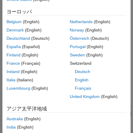
one of the following forms:
バージョン履歴
ヨーロッパ
参考
#include <filename>
Belgium
(English)
Netherlands
(English)
#include "filename"
Denmark
(English)
Norway
(English)
Deutschland
(Deutsch)
Österreich
(Deutsch)
Polyspace
実装
España
(Español)
Portugal
(English)
命令の後に
または
が指定されてい
#include
<
>
"
"
file
filename
®
ない場合、Polyspace
はこのルールの違反を報告します。ここ
Finland
(English)
Sweden
(English)
で:
France
(Français)
Switzerland
Ireland
(English)
Deutsch
は、有効なヘッダー ファイルです。
<
>
file
Italia
(Italiano)
English
は、ファイルの名前またはファイルのパスです。
"
"
filename
Luxembourg
(English)
Français
United Kingdom
(English)
トラブルシューティング
ルール違反を想定していてもその違反が表示されない場合、
コー
アジア太平洋地域
ディング規約違反が想定どおりに表示されない理由の診断
を参照
Australia
(English)
します。
India
(English)
例