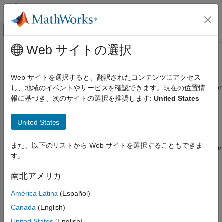
コンテンツへスキップ
MATLAB ヘルプ センター
オフキャンバス ナビゲーション メ
メインコンテンツ
Web サイトの選択
ドキュメンテーションのホーム
MISRA C:2023 Rule 20.3
検証、妥当性確認、テスト
Web サイトを選択すると、翻訳されたコンテンツにアクセス
コード検証
The #include directive shall be followed by either a <filename> or
し、地域のイベントやサービスを確認できます。現在の位置情
"filename" sequence
報に基づき、次のサイトの選択を推奨します:
United States
Polyspace Bug Finder
R2024a 以降
結果のレビューとレポート生成
このページをすべて展開する
United States
Polyspace Bug Finder の結果
説明
コーディング規約
また、以下のリストから Web サイトを選択することもできま
The #include directive shall be followed by either a <filename> or
MISRA C:2023 命令およびルール
す。
1
"filename" sequence
.
MISRA C:2023 Rule 20.3
南北アメリカ
根拠
項目一覧
América Latina
(Español)
このルールはマクロの置換後にのみ適用されます。
説明
例
Canada
(English)
The behavior is undefined if an
directive does not use
#include
チェック情報
United States
(English)