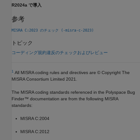
R2024a で導入
参考
MISRA C:2023 のチェック (-misra-c-2023)
トピック
コーディング規約違反のチェックおよびレビュー
1
All MISRA coding rules and directives are © Copyright The
MISRA Consortium Limited 2021.
The MISRA coding standards referenced in the
Polyspace Bug
Finder™
documentation are from the following MISRA
standards:
MISRA C:2004
MISRA C:2012