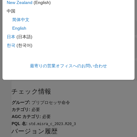
New Zealand
(English)
すべて展開する
中国
简体中文
準拠している
命令
#include
English
日本
(日本語)
命令でかっこまたは引用符が使用され
#include
한국
(한국어)
ていない
命令で不一致のかっこまたは引用符が
最寄りの営業オフィスへのお問い合わせ
#include
使用されている
チェック情報
グループ:
プリプロセッサ命令
カテゴリ:
必要
AGC カテゴリ:
必要
PQL 名:
std.misra_c_2023.R20_3
バージョン履歴