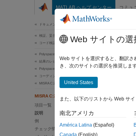
コンテンツへスキップ
MATLAB ヘルプ センター
コミュ
ドキュメ
ドキュメンテーションのホーム
検証、妥当性確認、テスト
MIS
Web サイトの選
コード検証
Polyspace Bug Finder
A funct
Web サイトを選択すると、翻訳
結果のレビューとレポート生成
R2024
き、次のサイトの選択を推奨します
Polyspace Bug Finder の結果
このペ
コーディング規約
説明
United States
MISRA C:2023 命令およびルール
A funct
MISRA C:2023 Rule 17.12
また、以下のリストから Web サ
項目一覧
根拠
南北アメリカ
説明
関数識
例
América Latina
(Español)
すると
チェック情報
ありま
Canada
(English)