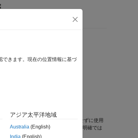
関数
ビデオ
MATLAB Answers
ith a parenthesized parameter list
確認できます。現在の位置情報に基づ
1
ith a parenthesized parameter list
.
アジア太平洋地域
囲まれたパラメーター リストを指定せずに使用
Australia
(English)
のか、関数のアドレスの取得なのかが明確では
India
(English)