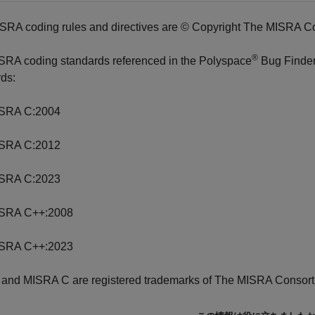
SRA coding rules and directives are © Copyright The MISRA C
®
SRA coding standards referenced in the
Polyspace
Bug Finde
ds:
SRA C:2004
SRA C:2012
SRA C:2023
SRA C++:2008
SRA C++:2023
and MISRA C are registered trademarks of The MISRA Consort