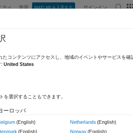
ニティ
学習
サインイン
MATLAB を入手する
ンテーション
例
Polyspace オプション
Polyspace 結果
RA C:2023 Rule 17.12
択
ion identifier should only be used with either a preceding
, or w
&
されたコンテンツにアクセスし、地域のイベントやサービスを
a 以降
:
United States
ージをすべて展開する
ion identifier should only be used with either a preceding
, or w
&
イトを選択することもできます。
ヨーロッパ
別子を、その前に
を付けずに、あるいはその後に小かっこで
&
Belgium
(English)
Netherlands
(English)
、混乱が生じます。このような場合、目的が関数の呼び出しな
せん。
Denmark
(English)
Norway
(English)