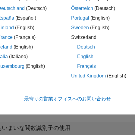
Deutschland
(Deutsch)
Österreich
(Deutsch)
pace
実装
España
(Español)
Portugal
(English)
いずれも指定せずに関数識別子を使用した場合、ルール チェ
inland
(English)
Sweden
(English)
行する
&
France
(Français)
Switzerland
reland
(English)
Deutsch
に続く小かっこで囲まれたパラメーター リスト
talia
(Italiano)
English
ブルシューティング
Luxembourg
(English)
Français
United Kingdom
(English)
違反を想定していてもその違反が表示されない場合、
コーディ
を参照します。
最寄りの営業オフィスへのお問い合わせ
展開する
あいまいな関数識別子の使用