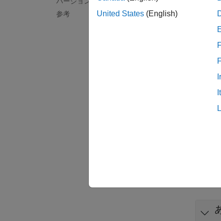
バージョン履歴
United States
(English)
参考
Polys
以下の
F
先
I
後
I
トラ
ルール
の診断
例
すべて