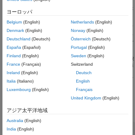
バージョン履歴
インデントが原因で、コード行を反復ステートメントまたは
ヨーロッパ
参考
選択ステートメントに誤って関連付ける。
Belgium
(English)
Netherlands
(English)
反復ステートメントまたは選択ステートメントの後に誤って
Denmark
(English)
Norway
(English)
セミコロンを付ける。意図に反して、セミコロンが原因でス
Deutschland
(Deutsch)
Österreich
(Deutsch)
テートメントの後に続く行がステートメントと関連付けられ
なくなります。
España
(Español)
Portugal
(English)
Finland
(English)
Sweden
(English)
このチェッカーは、本体に 1 行しか含まれていない場合でも選択
France
(Français)
Switzerland
ステートメントまたは反復ステートメントの後ろに中かっこを追
加するという慣例に従います。後で、新しい行が追加されたとき
Ireland
(English)
Deutsch
に、それらを追加した開発者が中かっこがないことに気付いてそ
Italia
(Italiano)
English
れらを含める必要がなくなります。
Luxembourg
(English)
Français
Polyspace
実装
United Kingdom
(English)
チェッカーは、次のように、
ステートメントに続く最初のト
for
アジア太平洋地域
ークンが左中かっこではない
ループにフラグを設定します。
for
Australia
(English)
for (i=init_val; i > 0; i--)

India
(English)
   if (arr[i] < 0)
