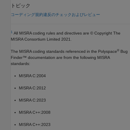
トピック
コーディング規約違反のチェックおよびレビュー
1
All MISRA coding rules and directives are © Copyright The
MISRA Consortium Limited 2021.
®
The MISRA coding standards referenced in the
Polyspace
Bug
Finder™
documentation are from the following MISRA
standards:
MISRA C:2004
MISRA C:2012
MISRA C:2023
MISRA C++:2008
MISRA C++:2023