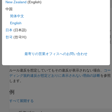
New Zealand
(English)
      arr[i] = 0;
中国
同様のチェックが、
、
、
、
、
、および
if
else if
else
switch
for
简体中文
ステートメントに対して実施されます。
do..while
English
日本
(日本語)
[結果の詳細]
ペイン上のメッセージの 2 行目は、どのステートメ
ントがルールに違反しているかを示します。たとえば、前述の例
한국
(한국어)
には 2 つの違反があります。メッセージの 2 行目は、1 つの違反
について
ループを指し、もう 1 つの違反について
条件を
for
if
指します。
最寄りの営業オフィスへのお問い合わせ
トラブルシューティング
ルール違反を想定していてもその違反が表示されない場合、
コー
ディング規約違反が想定どおりに表示されない理由の診断
を参照
します。
例
すべて展開する