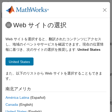
コンテンツへスキップ
MATLAB ヘルプ センター
オフキャンバス ナビゲーション メ
メインコンテンツ
Web サイトの選択
ドキュメンテーションのホーム
MISRA C:2023 Rule 15.6
検証、妥当性確認、テスト
Web サイトを選択すると、翻訳されたコンテンツにアクセス
コード検証
The body of an iteration-statement or a selection-statement shall
し、地域のイベントやサービスを確認できます。現在の位置情
be a compound statement
報に基づき、次のサイトの選択を推奨します:
United States
Polyspace Bug Finder
R2024a 以降
結果のレビューとレポート生成
このページをすべて展開する
United States
Polyspace Bug Finder の結果
説明
コーディング規約
また、以下のリストから Web サイトを選択することもできま
The body of an iteration-statement or a selection-statement shall
MISRA C:2023 命令およびルール
す。
1
be a compound- statement
.
MISRA C:2023 Rule 15.6
南北アメリカ
根拠
項目一覧
América Latina
(Español)
反復ステートメントまたは選択ステートメントに関連付けられた
説明
コード ブロックが中かっこで囲まれていない場合、関連付けで間
例
Canada
(English)
違える可能性があります。以下に例を示します。
チェック情報
United States
(English)